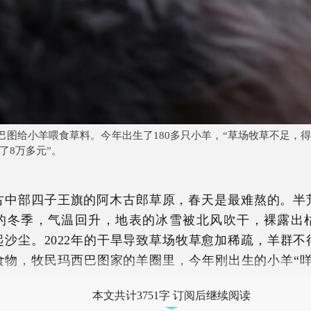
巴图给小羊喂食草料。今年出生了180多只小羊，“草场牧草不足，
了8万多元”。
古中部四子王旗的阿木古郎草原，春天是最难熬的。半
的冬季，气温回升，地表的冰雪被北风吹干，裸露出
起沙尘。2022年的干旱导致草场牧草愈加稀疏，羊群不
食物，牧民玛西巴图家的羊圈里，今年刚出生的小羊“咩
本文共计3751字 订阅后继续阅读