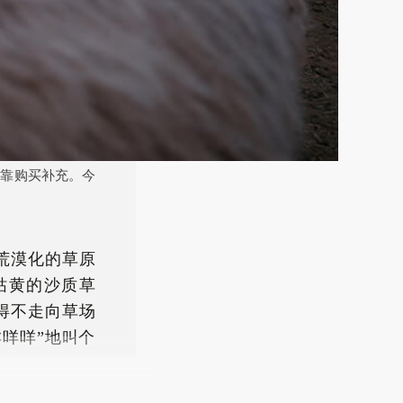
得靠购买补充。今
荒漠化的草原
枯黄的沙质草
得不走向草场
咩咩”地叫个