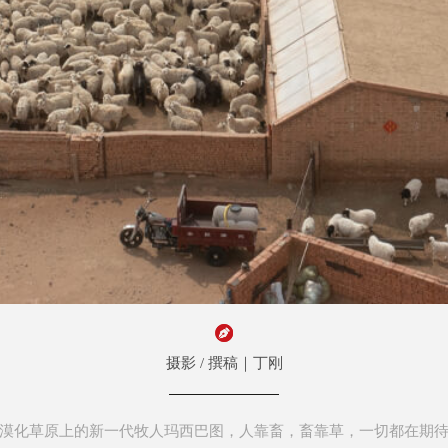
摄影 / 撰稿｜丁刚
漠化草原上的新一代牧人玛西巴图，人靠畜，畜靠草，一切都在期