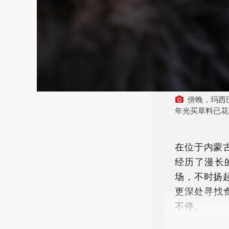
傍晚，玛西
年光买草料已花
在位于内蒙
经历了漫长
场，不时扬
更深处寻找
不停。