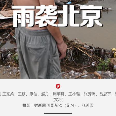
刊 王克柔、王硕、康佳、赵丹，周芊岍、王小璐、张芳洲、吕思宇、
（实习）
摄影｜财新周刊 郑新洽（见习）、张芮雪