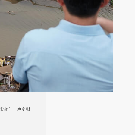
张淑宁、卢奕财