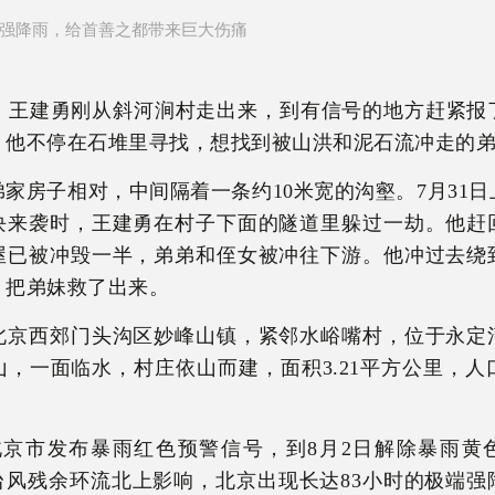
强降雨，给首善之都带来巨大伤痛
晚，王建勇刚从斜河涧村走出来，到有信号的地方赶紧报
，他不停在石堆里寻找，想找到被山洪和泥石流冲走的
家房子相对，中间隔着一条约10米宽的沟壑。7月31
块来袭时，王建勇在村子下面的隧道里躲过一劫。他赶
屋已被冲毁一半，弟弟和侄女被冲往下游。他冲过去绕
，把弟妹救了出来。
北京西郊门头沟区妙峰山镇，紧邻水峪嘴村，位于永定
，一面临水，村庄依山而建，面积3.21平方公里，人口2
日北京市发布暴雨红色预警信号，到8月2日解除暴雨黄
”台风残余环流北上影响，北京出现长达83小时的极端强