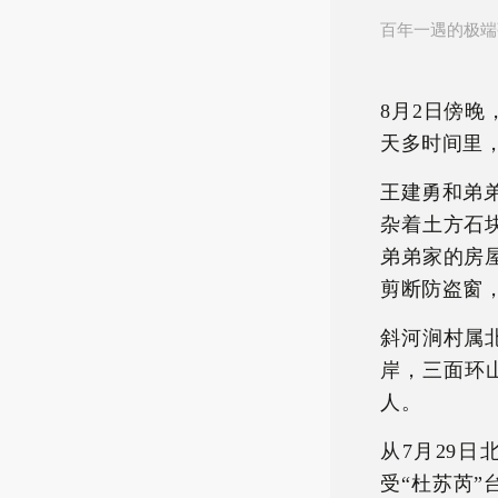
百年一遇的极端
8月2日傍
天多时间里
王建勇和弟弟
杂着土方石
弟弟家的房
剪断防盗窗
斜河涧村属
岸，三面环山
人。
从7月29
受“杜苏芮