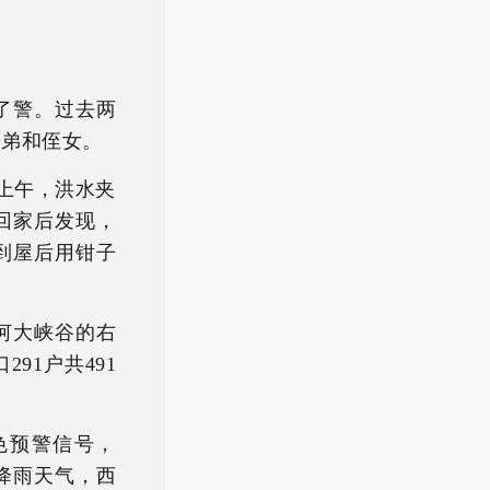
了警。过去两
弟弟和侄女。
日上午，洪水夹
回家后发现，
到屋后用钳子
河大峡谷的右
91户共491
色预警信号，
降雨天气，西