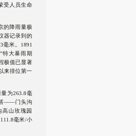
蒙受人员生命
北京的降雨量极
有仪器记录到的
3毫米。1891
1”特大暴雨期
程极值已显著
以来排位第一
为263.8毫
尤甚——门头沟
沟高山玫瑰园
11.8毫米/小