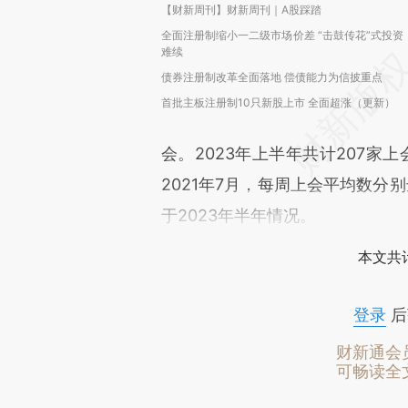
【财新周刊】财新周刊｜A股踩踏
全面注册制缩小一二级市场价差 “击鼓传花”式投资
难续
债券注册制改革全面落地 偿债能力为信披重点
首批主板注册制10只新股上市 全面超涨（更新）
会。2023年上半年共计207家
2021年7月，每周上会平均数分别达
于2023年半年情况。
本文共计
登录
后
财新通会
可畅读全