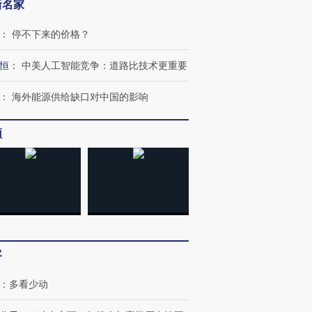
新名家
：
停不下来的价格？
恒
：
中美人工智能竞争：道路比技术更重要
：
海外能源供给缺口对中国的影响
频
客
：
多看少动