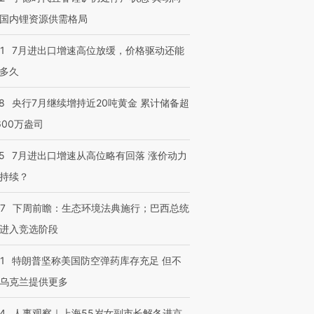
国内锂资源供需格局
1
7月进出口增速高位放缓，价格驱动还能
多久
8
央行7月继续增持近20吨黄金 累计储备超
600万盎司
5
7月进出口增速从高位略有回落 涨价动力
持续？
07
下周前瞻：生态环境法典施行；巴西总统
进入竞选阶段
1
特朗普坚称美国防空弹药库存充足 但不
乌克兰提供更多
24
人事观察｜上海55岁女副市长解冬进京