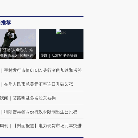
辑推荐
侵”还是“人道危机” 难
撕裂西班牙飞地休达
显影｜瓜农的漫长等待
｜
宇树发行市值610亿 先行者的加速和考验
｜
在岸人民币兑美元汇率连日升破6.75
我闻
｜
艾路明及多名股东被拘
｜
特朗普再签两份行政令限制出生公民权
周刊
｜
【封面报道】电力现货市场元年突进