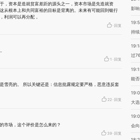
于，资本是造就贫富差距的源头之一，资本市场是先造就资
影响
这从根本上和共同富裕的目标是背离的。未来有可能回到银行
，利润可以再分配，
19:5
·
回复
持续
19:1
…
过7
1
·
回复
19:1
能否
是雪亮的。 所以关键还是：信息批露规定要严格，恶意违反套
19:
22
·
回复
大选
19:0
的市场，这个评价是怎么来的？
会向
39
·
回复
18: