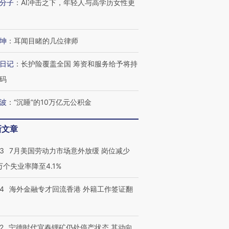
分子
：
AI冲击之下，年轻人与高学历女性更
坤
：
耳闻目睹的几位律师
日记
：
长护险覆盖全国 筹资和服务给予将持
码
波
：
“沉睡”的10万亿元公积金
新文章
43
7月美国劳动力市场意外放缓 岗位减少
3万个失业率降至4.1%
14
海外金融专才回流香港 外籍工作签证翻
2
宁德时代宜春锂矿仍处停产状态 其动向