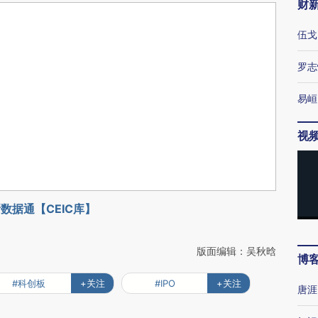
财
伍戈
罗志
易峘
视
数据通【CEIC库】
版面编辑：吴秋晗
博
#科创板
+关注
#IPO
+关注
唐涯