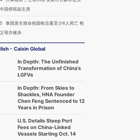
中国侨联副主席
45
泰国发生致命校园枪击案至少6人死亡 枪
父母亦被杀
lish - Caixin Global
In Depth: The Unfinished
Transformation of China’s
LGFVs
In Depth: From Skies to
Shackles, HNA Founder
Chen Feng Sentenced to 12
Years in Prison
U.S. Details Steep Port
Fees on China-Linked
Vessels Starting Oct. 14