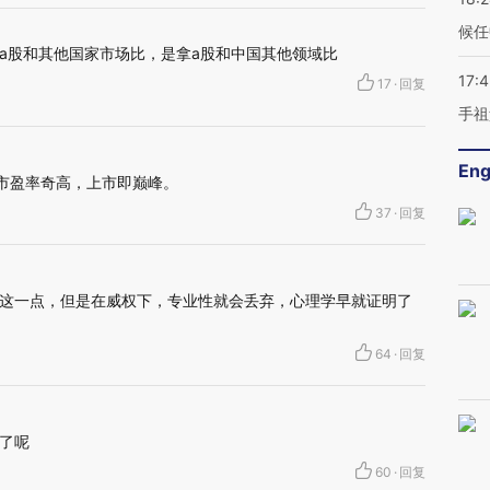
候任
拿a股和其他国家市场比，是拿a股和中国其他领域比
17:
17
·
回复
手祖
Eng
行市盈率奇高，上市即巅峰。
37
·
回复
这一点，但是在威权下，专业性就会丢弃，心理学早就证明了
64
·
回复
了呢
60
·
回复