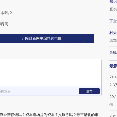
知识
受伤
日本吗？
丁金
难转向
村夫
订阅财新网主编精选电邮
续加
吴晓
最
21:
2.
新网观点
发布
20:
倍
靠经营挣钱吗？资本市场是为资本主义服务吗？最市场化的市
20:1