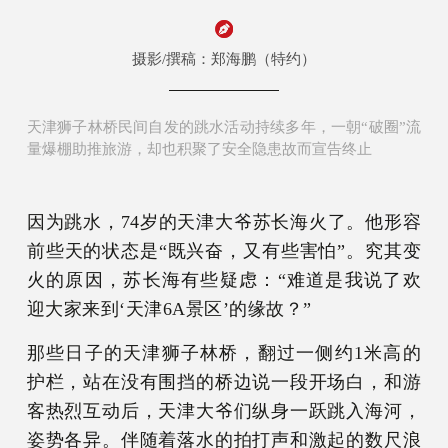
摄影/撰稿：郑海鹏（特约）
天津狮子林桥民间自发的跳水活动持续多年，一朝“破圈”流
量爆棚助推旅游，却也积聚了安全隐患故而宣告终止
因为跳水，74岁的天津大爷苏长海火了。他形容
前些天的状态是“既兴奋，又有些害怕”。究其变
火的原因，苏长海有些疑虑：“难道是我说了欢
迎大家来到‘天津6A景区’的缘故？”
那些日子的天津狮子林桥，翻过一侧约1米高的
护栏，站在没有围挡的桥边说一段开场白，和游
客热烈互动后，天津大爷们纵身一跃跳入海河，
姿势各异。伴随着落水的拍打声和激起的数尺浪