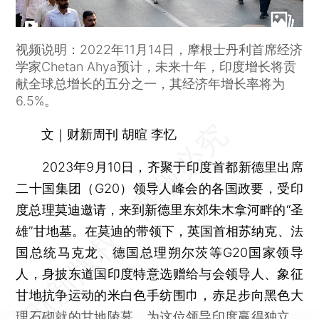
视频说明：2022年11月14日，摩根士丹利首席经济
学家Chetan Ahya预计，未来十年，印度增长将贡
献全球总增长的五分之一，其经济年增长率将为
6.5%。
文｜财新周刊 胡暄 李忆
2023年9月10日，齐聚于印度首都新德里出席
二十国集团（G20）领导人峰会的各国政要，受印
度总理莫迪邀请，来到新德里东郊朱木拿河畔的“圣
雄”甘地墓。在莫迪的带领下，英国首相苏纳克、法
国总统马克龙、德国总理朔尔茨等G20国家领导
人，身披东道国印度特意选赠给与会领导人、象征
甘地抗争运动的米白色手纺围巾，赤足步向黑色大
理石砌就的甘地陵墓，为这位领导印度赢得独立、