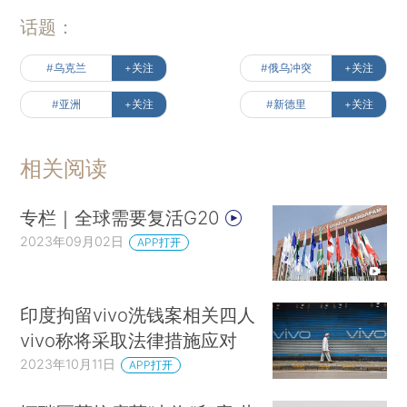
话题：
#乌克兰
+关注
#俄乌冲突
+关注
#亚洲
+关注
#新德里
+关注
相关阅读
专栏｜全球需要复活G20
2023年09月02日
APP打开
印度拘留vivo洗钱案相关四人
vivo称将采取法律措施应对
2023年10月11日
APP打开