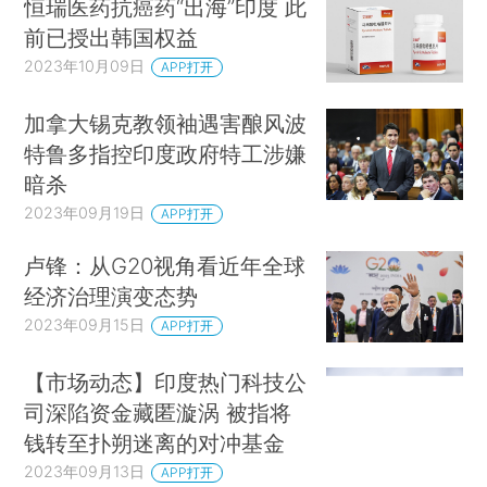
恒瑞医药抗癌药“出海”印度 此
前已授出韩国权益
2023年10月09日
APP打开
加拿大锡克教领袖遇害酿风波
特鲁多指控印度政府特工涉嫌
暗杀
2023年09月19日
APP打开
卢锋：从G20视角看近年全球
经济治理演变态势
2023年09月15日
APP打开
【市场动态】印度热门科技公
司深陷资金藏匿漩涡 被指将
钱转至扑朔迷离的对冲基金
2023年09月13日
APP打开