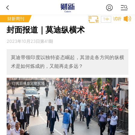
财新周刊
试听
T中
封面报道｜莫迪纵横术
2023年10月23日第41期
莫迪带领印度以独特姿态崛起，其游走各方间的纵横
术是如何炼成的，又能再走多远？
订阅后播放完整视频