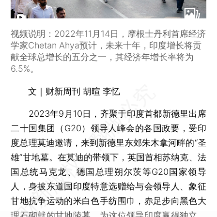
视频说明：2022年11月14日，摩根士丹利首席经济
学家Chetan Ahya预计，未来十年，印度增长将贡
献全球总增长的五分之一，其经济年增长率将为
6.5%。
文｜财新周刊 胡暄 李忆
2023年9月10日，齐聚于印度首都新德里出席
二十国集团（G20）领导人峰会的各国政要，受印
度总理莫迪邀请，来到新德里东郊朱木拿河畔的“圣
雄”甘地墓。在莫迪的带领下，英国首相苏纳克、法
国总统马克龙、德国总理朔尔茨等G20国家领导
人，身披东道国印度特意选赠给与会领导人、象征
甘地抗争运动的米白色手纺围巾，赤足步向黑色大
理石砌就的甘地陵墓，为这位领导印度赢得独立、