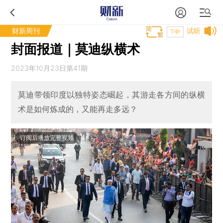
财新周刊
试听
T中
封面报道｜莫迪纵横术
2023年10月23日第41期
莫迪带领印度以独特姿态崛起，其游走各方间的纵横
术是如何炼成的，又能再走多远？
订阅后播放完整视频