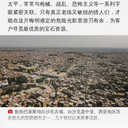
太平，常常与枪械、战乱、恐怖主义等一系列字
眼紧密关联。只有真正老练又敏锐的猎人们，才
能在这片晦明难定的危险光影里游刃有余，为客
户寻觅最优质的宝石资源。
航拍巴基斯坦白沙瓦古城。白沙瓦是中亚、西亚地区历
史悠久的贸易都市之一，几个世纪以来商事活跃。