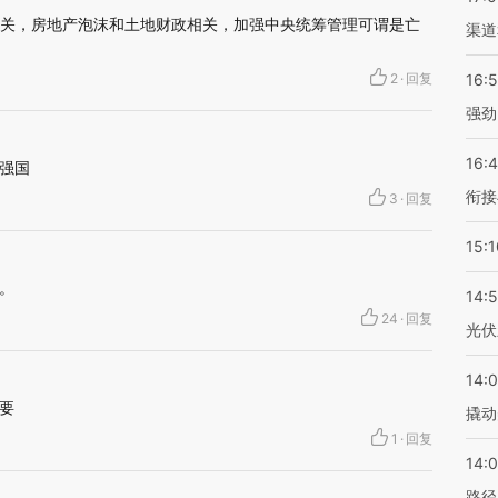
相关，房地产泡沫和土地财政相关，加强中央统筹管理可谓是亡
渠道
2
·
回复
16:
强劲
16:
强国
衔接
3
·
回复
15:1
。
14:
24
·
回复
光伏
14:
要
撬动
1
·
回复
14:0
路径