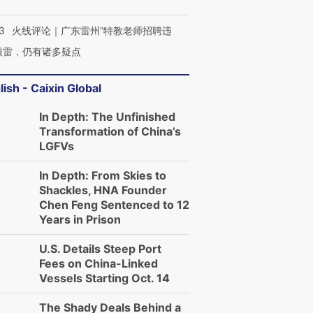
3
火线评论｜广东雷州“特教老师招聘违
很雷，仍有诸多疑点
lish - Caixin Global
In Depth: The Unfinished
Transformation of China’s
LGFVs
In Depth: From Skies to
Shackles, HNA Founder
Chen Feng Sentenced to 12
Years in Prison
U.S. Details Steep Port
Fees on China-Linked
Vessels Starting Oct. 14
The Shady Deals Behind a