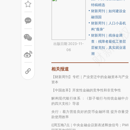
特稿精选
财新周刊｜如何建设金
融强国
财新周刊｜人口小县机
构“瘦身”
财新周刊｜残保金调
查：残障者最低工资层
出版日期 2023-11-
层被克扣，真实就业退
06
潮
相关报道
【财新周刊】专栏｜产业变迁中的金融资本与产业
资本
【中国改革】开发性金融的竞争性和非竞争性
解构现代银行体系 ：《影子银行与传统金融中介
的四大支柱》导读
央行：着力营造良好的货币金融环境 提升存量贷
款使用效率
{{周五晚7点｜中央金融会议新表述释放信号；PMI