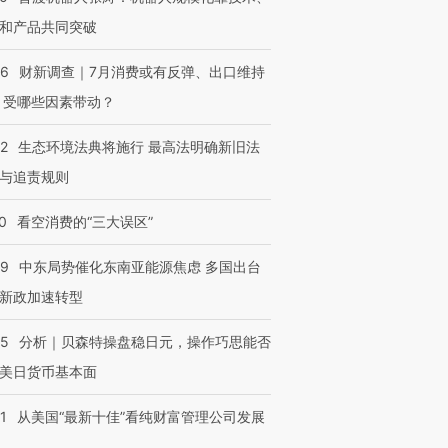
和产品共同突破
56
财新调查｜7月消费或有反弹、出口维持
 受哪些因素带动？
42
生态环境法典将施行 最高法明确新旧法
与追责规则
0
看空消费的“三大误区”
59
中东局势催化东南亚能源焦虑 多国出台
新政加速转型
05
分析｜贝森特操盘稳日元，操作巧思能否
美日货币基本面
1
从美国“最新十佳”看纯财富管理公司发展