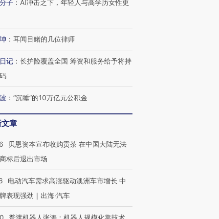
分子
：
AI冲击之下，年轻人与高学历女性更
坤
：
耳闻目睹的几位律师
日记
：
长护险覆盖全国 筹资和服务给予将持
码
波
：
“沉睡”的10万亿元公积金
新文章
6
贝恩资本宣布收购贡茶 在中国大陆无法
商标后退出市场
6
电动汽车需求高涨驱动澳洲车市增长 中
牌表现强劲｜出海·汽车
00
普渡机器人张涛：机器人规模化靠技术、