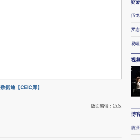
财
伍戈
罗志
易峘
视
数据通【CEIC库】
版面编辑：边放
博
唐涯