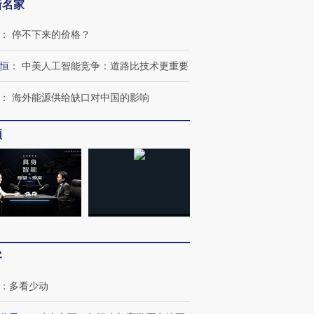
新名家
：
停不下来的价格？
恒
：
中美人工智能竞争：道路比技术更重要
：
海外能源供给缺口对中国的影响
频
客
：
多看少动