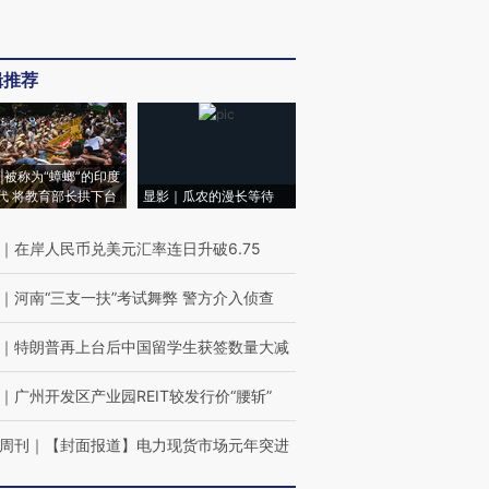
辑推荐
|被称为“蟑螂”的印度
代 将教育部长拱下台
显影｜瓜农的漫长等待
｜
在岸人民币兑美元汇率连日升破6.75
｜
河南“三支一扶”考试舞弊 警方介入侦查
｜
特朗普再上台后中国留学生获签数量大减
｜
广州开发区产业园REIT较发行价“腰斩”
周刊
｜
【封面报道】电力现货市场元年突进