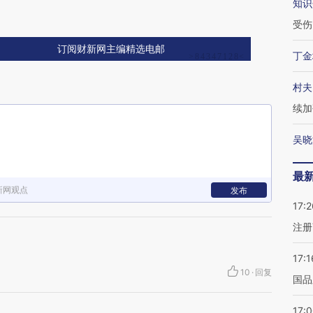
知识
受伤
订阅财新网主编精选电邮
丁金
村夫
续加
吴晓
最
新网观点
发布
17:2
注册
17:1
10
·
回复
国品
17: