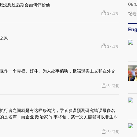
08:
大概没想过后期会如何评价他
纪违
3
·
回复
Eng
之风
3
·
回复
视作一个弄权、好斗、为人处事偏狭，极端现实主义和在外交
5
·
回复
执行者之间就是有这样条鸿沟，学者参谋预测研究错误最多名
的是名声，而企业 政治家 军事将领，某一次关键就可以非生即
5
·
回复