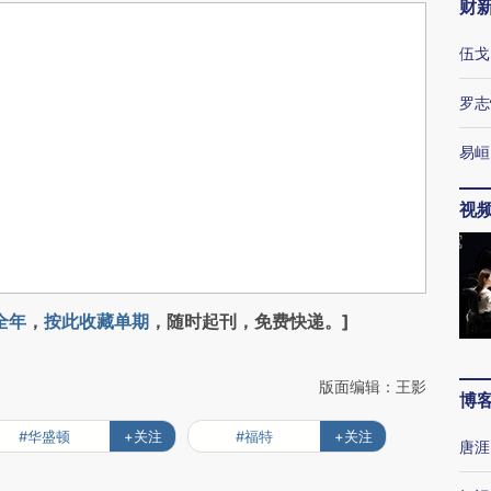
财
伍戈
罗志
易峘
视
全年
，
按此收藏单期
，随时起刊，免费快递。]
版面编辑：王影
博
#华盛顿
+关注
#福特
+关注
唐涯