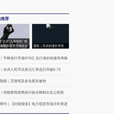
辑推荐
侵”还是“人道危机” 难
撕裂西班牙飞地休达
显影｜瓜农的漫长等待
｜
宇树发行市值610亿 先行者的加速和考验
｜
在岸人民币兑美元汇率连日升破6.75
我闻
｜
艾路明及多名股东被拘
｜
特朗普再签两份行政令限制出生公民权
周刊
｜
【封面报道】电力现货市场元年突进