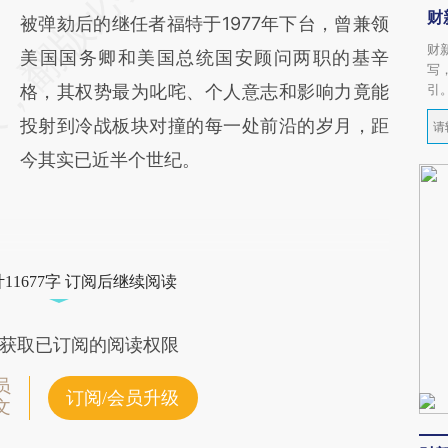
财
被弹劾后的继任者福特于1977年下台，曾兼领
财
美国国务卿和美国总统国安顾问两职的基辛
写
格，其权势最为叱咤、个人意志和影响力竟能
引
投射到冷战板块对撞的每一处前沿的岁月，距
今其实已近半个世纪。
11677字 订阅后继续阅读
获取已订阅的阅读权限
员
订阅/会员升级
文