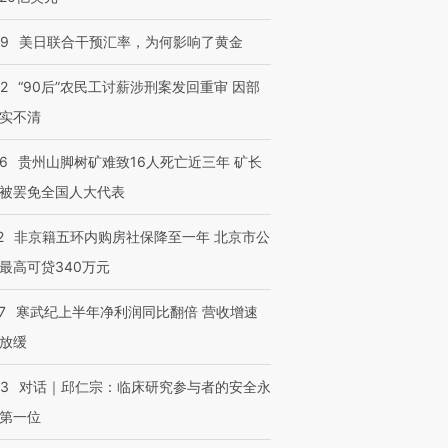
09
美日联合干预汇率，为何影响了黄金
32
“90后”农民工讨薪涉刑案发回重审 因部
实不清
36
贵州山脚树矿难致16人死亡近三年 矿长
被罢免全国人大代表
2
非京籍五环内购房社保降至一年 北京市公
最高可贷340万元
7
寒武纪上半年净利润同比翻倍 营收增速
放缓
53
对话｜邱仁宗：临床研究参与者的安全永
第一位