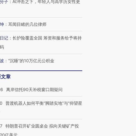
分子
：
AI冲击之下，年轻人与高学历女性更
坤
：
耳闻目睹的几位律师
日记
：
长护险覆盖全国 筹资和服务给予将持
码
波
：
“沉睡”的10万亿元公积金
新文章
46
离岸信托90天补税窗口期疑问
00
普渡机器人如何平衡“脚踏实地”与“仰望星
？
57
特朗普召开矿业圆桌会 拟向关键矿产投
20亿美元