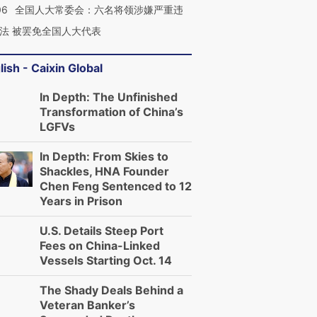
06
全国人大常委会：六名将领涉嫌严重违
法 被罢免全国人大代表
lish - Caixin Global
In Depth: The Unfinished
Transformation of China’s
LGFVs
In Depth: From Skies to
Shackles, HNA Founder
Chen Feng Sentenced to 12
Years in Prison
U.S. Details Steep Port
Fees on China-Linked
Vessels Starting Oct. 14
The Shady Deals Behind a
Veteran Banker’s