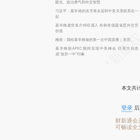
眼光、政治勇气和外交智慧
习近平：基辛格的名字将永远和中美关系联系在一
起
基辛格逝世各方悼唁涌入 布林肯借题省思外交官
价值
梅燕：我给基辛格做的第一次中国直播｜亲历
基辛格盼APEC期间实现中美峰会 吁美方别造
成“放弃一中”印象
本文共计
登录
后
财新通会
可畅读全