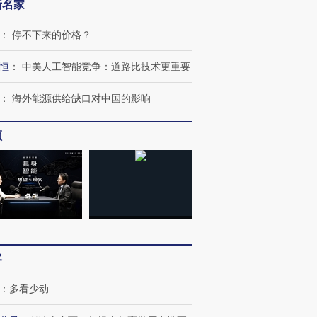
新名家
：
停不下来的价格？
恒
：
中美人工智能竞争：道路比技术更重要
：
海外能源供给缺口对中国的影响
频
客
：
多看少动