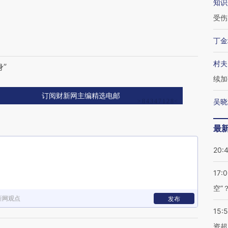
知识
受伤
丁金
村夫
”
续加
订阅财新网主编精选电邮
吴晓
最
20:
17:
空”
新网观点
发布
15:
资超