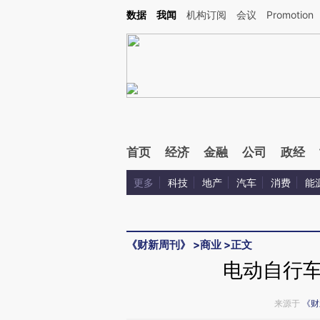
数据
我闻
机构订阅
会议
Promotion
首页
经济
金融
公司
政经
更多
科技
地产
汽车
消费
能
《财新周刊》
>
商业
>
正文
电动自行
来源于
《财