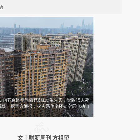
场
京，雨花台区明尚西苑6栋发生火灾，导致15人死
现场。据官方通报，火灾系住宅楼架空层电动自
文｜财新周刊 方祖望