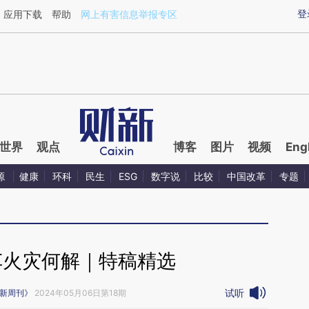
登
应用下载
帮助
网上有害信息举报专区
世界
观点
博客
图片
视频
Eng
源
健康
环科
民生
ESG
数字说
比较
中国改革
专题
车火灾何解｜特稿精选
试听
新周刊》
2024年05月06日第18期