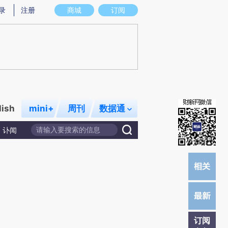
录
注册
商城
订阅
lish
mini+
周刊
数据通
讣闻
订阅