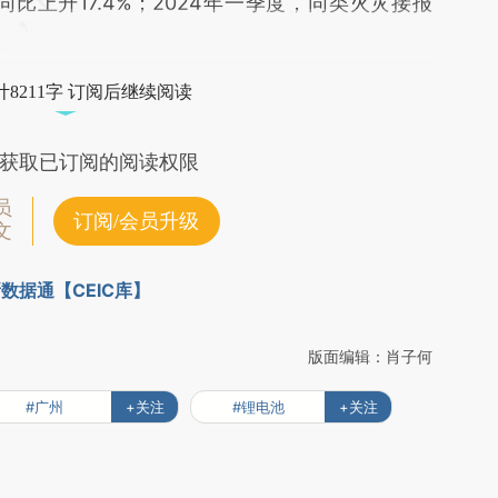
同比上升17.4%；2024年一季度，同类火灾接报
8211字 订阅后继续阅读
获取已订阅的阅读权限
员
订阅/会员升级
文
数据通【CEIC库】
版面编辑：肖子何
#广州
+关注
#锂电池
+关注