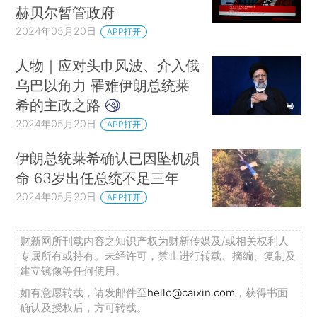
赫贝尔暂管政府
2024年05月20日
APP打开
人物｜应对头巾风波、介入俄
乌巴以角力 罹难伊朗总统莱
希的主政之路
2024年05月20日
APP打开
伊朗总统莱希确认已因坠机殒
命 63岁出任总统不足三年
2024年05月20日
APP打开
财新网所刊载内容之知识产权为财新传媒及/或相关权利人
专属所有或持有。未经许可，禁止进行转载、摘编、复制及
建立镜像等任何使用。
如有意愿转载，请发邮件至
hello@caixin.com
，获得书面
确认及授权后，方可转载。