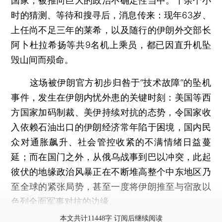
国家，被推向巨大的政治不确定性当中。十余个小
时的猜测、等待和搜寻后，消息传来：现年63岁、
上任尚不足三年的莱希，以及随行的伊朗外交部长
阿卜杜拉希扬等共9名机上乘员，都已因直升机坠
毁山间而殒命。
这场被伊朗官方初步归咎于“技术故障”的坠机
事件，发生在伊朗内忧外患的关键时刻：美国等西
方国家加码制裁、美伊持续对抗的态势，令国家收
入依赖石油出口的伊朗经济常年陷于困境，国内民
众对通胀飙升、社会管控收紧的不满情绪日益蔓
延；而在国门之外，从俄乌战事到巴以冲突，此起
彼伏的地缘政治风暴正在不断堆高整个中东地区乃
至全球的紧张局势，甚至一度将伊朗推至与宿敌以
色列全面军事对抗的边缘。
本文共计11448字 订阅后继续阅读