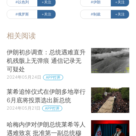
#以色列
+关注
#伊朗
+关注
#俄罗斯
+关注
#制裁
+关注
相关阅读
伊朗初步调查：总统遇难直升
机残骸上无弹痕 通信记录无
可疑处
2024年05月24日
APP打开
莱希追悼仪式在伊朗多地举行
6月底将投票选出新总统
2024年05月21日
APP打开
哈梅内伊对伊朗总统莱希等人
遇难致哀 批准第一副总统穆