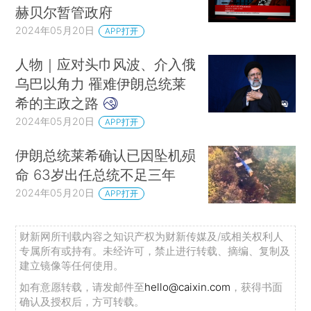
赫贝尔暂管政府
2024年05月20日
APP打开
人物｜应对头巾风波、介入俄
乌巴以角力 罹难伊朗总统莱
希的主政之路
2024年05月20日
APP打开
伊朗总统莱希确认已因坠机殒
命 63岁出任总统不足三年
2024年05月20日
APP打开
财新网所刊载内容之知识产权为财新传媒及/或相关权利人
专属所有或持有。未经许可，禁止进行转载、摘编、复制及
建立镜像等任何使用。
如有意愿转载，请发邮件至
hello@caixin.com
，获得书面
确认及授权后，方可转载。