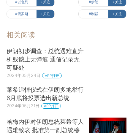
#以色列
+关注
#伊朗
+关注
#俄罗斯
+关注
#制裁
+关注
相关阅读
伊朗初步调查：总统遇难直升
机残骸上无弹痕 通信记录无
可疑处
2024年05月24日
APP打开
莱希追悼仪式在伊朗多地举行
6月底将投票选出新总统
2024年05月21日
APP打开
哈梅内伊对伊朗总统莱希等人
遇难致哀 批准第一副总统穆