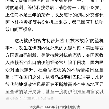
国家，被推向巨大的政治不确定性当中。十余个小
时的猜测、等待和搜寻后，消息传来：现年63岁、
上任尚不足三年的莱希，以及随行的伊朗外交部长
阿卜杜拉希扬等共9名机上乘员，都已因直升机坠
毁山间而殒命。
这场被伊朗官方初步归咎于“技术故障”的坠机
事件，发生在伊朗内忧外患的关键时刻：美国等西
方国家加码制裁、美伊持续对抗的态势，令国家收
入依赖石油出口的伊朗经济常年陷于困境，国内民
众对通胀飙升、社会管控收紧的不满情绪日益蔓
延；而在国门之外，从俄乌战事到巴以冲突，此起
彼伏的地缘政治风暴正在不断堆高整个中东地区乃
至全球的紧张局势，甚至一度将伊朗推至与宿敌以
色列全面军事对抗的边缘。
本文共计11448字 订阅后继续阅读