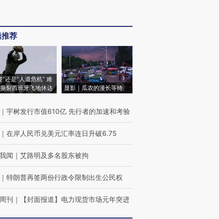
辑推荐
侵”还是“人道危机” 难
撕裂西班牙飞地休达
显影｜瓜农的漫长等待
｜
宇树发行市值610亿 先行者的加速和考验
｜
在岸人民币兑美元汇率连日升破6.75
我闻
｜
艾路明及多名股东被拘
｜
特朗普再签两份行政令限制出生公民权
周刊
｜
【封面报道】电力现货市场元年突进