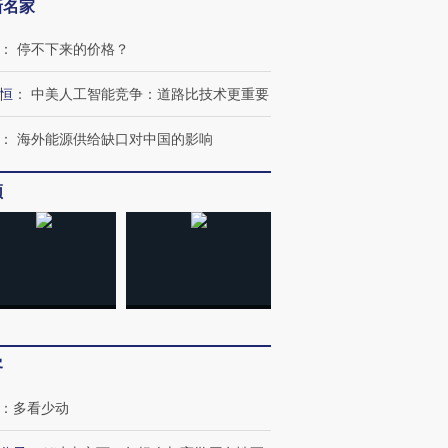
新名家
：
停不下来的价格？
恒
：
中美人工智能竞争：道路比技术更重要
：
海外能源供给缺口对中国的影响
频
客
：
多看少动