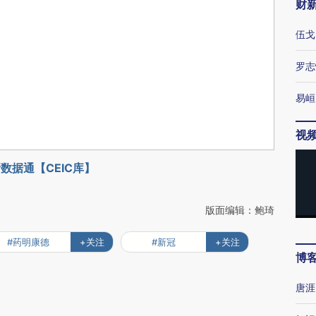
财
伍戈
罗志
易峘
视
数据通【CEIC库】
版面编辑：鲍琦
#药明康德
+关注
#新冠
+关注
博
唐涯