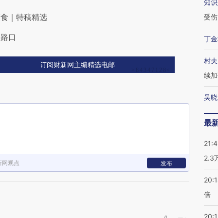
知识
厌食｜特稿精选
受伤
字路口
丁金
村夫
订阅财新网主编精选电邮
续加
吴晓
最
21:
2.
新网观点
发布
20:
倍
20:1