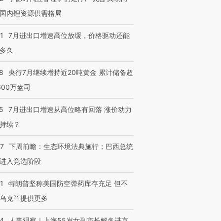
国内锂资源供需格局
1
7月进出口增速高位放缓，价格驱动还能
多久
8
央行7月继续增持近20吨黄金 累计储备超
600万盎司
5
7月进出口增速从高位略有回落 涨价动力
持续？
07
下周前瞻：生态环境法典施行；巴西总统
进入竞选阶段
1
特朗普坚称美国防空弹药库存充足 但不
乌克兰提供更多
24
人事观察｜上海55岁女副市长解冬进京