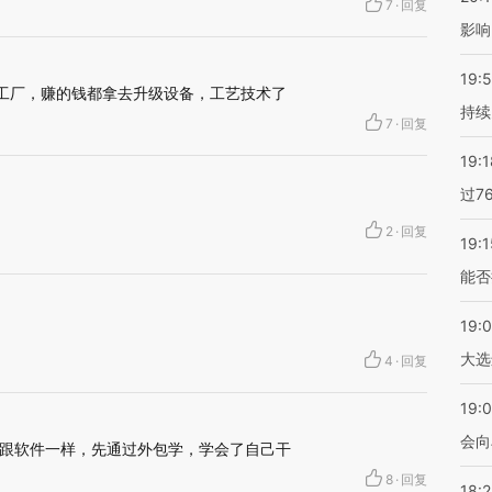
7
·
回复
影响
19:5
代工厂，赚的钱都拿去升级设备，工艺技术了
持续
7
·
回复
19:1
过7
2
·
回复
19:1
能否
19:
大选
4
·
回复
19:0
会向
跟软件一样，先通过外包学，学会了自己干
8
·
回复
18: