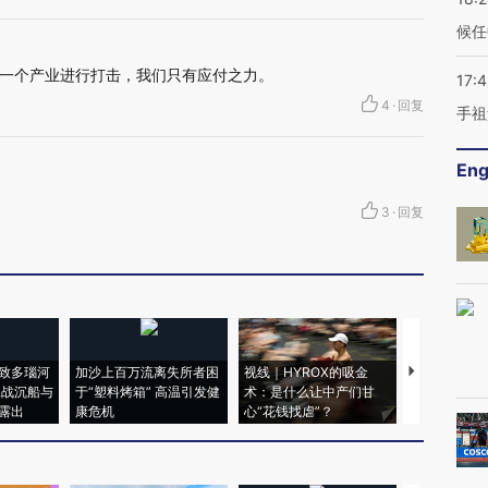
候任
一个产业进行打击，我们只有应付之力。
17:
4
·
回复
手祖
Eng
3
·
回复
致多瑙河
加沙上百万流离失所者困
视线｜HYROX的吸金
马航飞行员
二战沉船与
于“塑料烤箱” 高温引发健
术：是什么让中产们甘
粒摇头丸 尿
露出
康危机
心“花钱找虐”？
毒品