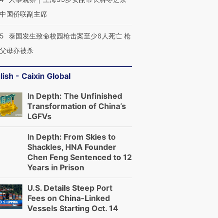
中国侨联副主席
45
泰国发生致命校园枪击案至少6人死亡 枪
父母亦被杀
lish - Caixin Global
In Depth: The Unfinished
Transformation of China’s
LGFVs
In Depth: From Skies to
Shackles, HNA Founder
Chen Feng Sentenced to 12
跨国走私7万
Years in Prison
视线｜被称为“蟑螂”的印
视线｜“入侵”还是“人道危
检体内含3种
度Z世代 用街头抗争将教
机”？难民潮撕裂西班牙
秘鲁纳斯
育部长拱下台
飞地休达
13人遇难
U.S. Details Steep Port
Fees on China-Linked
Vessels Starting Oct. 14