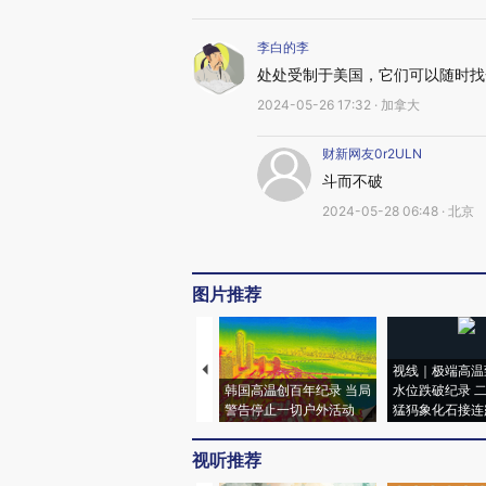
李白的李
处处受制于美国，它们可以随时找
2024-05-26 17:32 · 加拿大
财新网友0r2ULN
斗而不破
2024-05-28 06:48 · 北京
图片推荐
视线｜极端高温
韩国高温创百年纪录 当局
水位跌破纪录 
警告停止一切户外活动
猛犸象化石接连
视听推荐