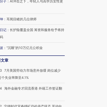
分子
：
AI冲击之下，年轻人与高学历女性更
坤
：
耳闻目睹的几位律师
日记
：
长护险覆盖全国 筹资和服务给予将持
码
波
：
“沉睡”的10万亿元公积金
新文章
43
7月美国劳动力市场意外放缓 岗位减少
3万个失业率降至4.1%
14
海外金融专才回流香港 外籍工作签证翻
2
宁德时代宜春锂矿仍处停产状态 其动向