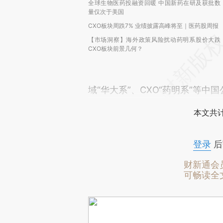
全球生物医药投融资回暖 中国新药在研及获批数
量仅次于美国
CXO板块周跌7% 业绩披露高峰将至｜医药股周报
【市场洞察】海外政策风险扰动药明系股价大跌
CXO板块前景几何？
域“华大系”、CXO“药明系”等
本文共计
登录
后
财新通会
可畅读全