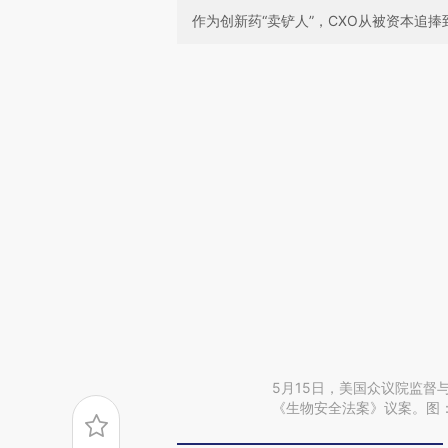
作为创新药“卖铲人”，CXO从被资本追
5月15日，美国众议院监督与
《生物安全法案》议案。图