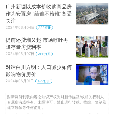
广州新塘以成本价收购商品房
作为安置房 “给谁不给谁”备受
关注
2024年06月04日
APP打开
提前还贷潮又起 市场呼吁再
降存量房贷利率
2024年06月07日
APP打开
对话白川方明：人口减少如何
影响物价房价
2024年06月01日
APP打开
财新网所刊载内容之知识产权为财新传媒及/或相关权利人
专属所有或持有。未经许可，禁止进行转载、摘编、复制及
建立镜像等任何使用。