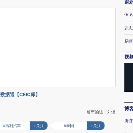
财
伍戈
罗志
易峘
视
数据通【CEIC库】
博
版面编辑：刘潇
唐涯
#吉利汽车
+关注
#泰国
+关注