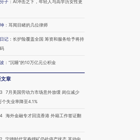
分子
：
AI冲击之下，年轻人与高学历女性更
坤
：
耳闻目睹的几位律师
日记
：
长护险覆盖全国 筹资和服务给予将持
码
波
：
“沉睡”的10万亿元公积金
新文章
43
7月美国劳动力市场意外放缓 岗位减少
3万个失业率降至4.1%
14
海外金融专才回流香港 外籍工作签证翻
2
宁德时代宜春锂矿仍处停产状态 其动向