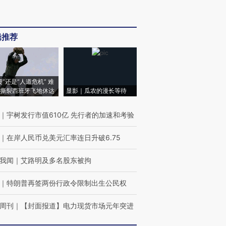
辑推荐
侵”还是“人道危机” 难
撕裂西班牙飞地休达
显影｜瓜农的漫长等待
｜
宇树发行市值610亿 先行者的加速和考验
｜
在岸人民币兑美元汇率连日升破6.75
我闻
｜
艾路明及多名股东被拘
｜
特朗普再签两份行政令限制出生公民权
周刊
｜
【封面报道】电力现货市场元年突进