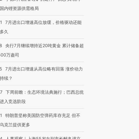
国内锂资源供需格局
1
7月进出口增速高位放缓，价格驱动还能
多久
8
央行7月继续增持近20吨黄金 累计储备超
600万盎司
5
7月进出口增速从高位略有回落 涨价动力
持续？
07
下周前瞻：生态环境法典施行；巴西总统
进入竞选阶段
1
特朗普坚称美国防空弹药库存充足 但不
乌克兰提供更多
24
人事观察｜上海55岁女副市长解冬进京