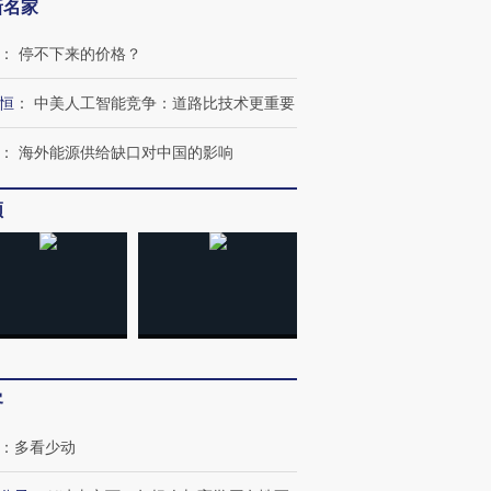
新名家
：
停不下来的价格？
恒
：
中美人工智能竞争：道路比技术更重要
：
海外能源供给缺口对中国的影响
频
客
：
多看少动