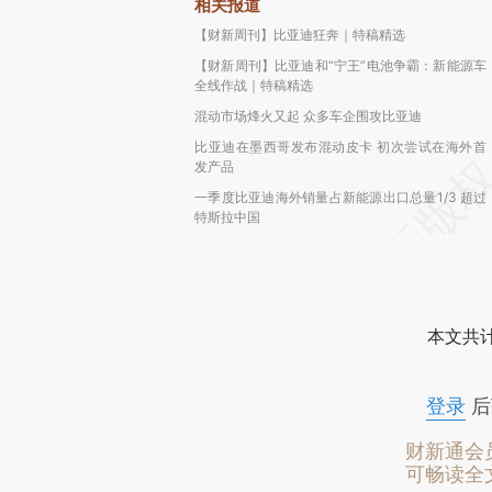
相关报道
【财新周刊】比亚迪狂奔｜特稿精选
【财新周刊】比亚迪和“宁王”电池争霸：新能源车
全线作战｜特稿精选
混动市场烽火又起 众多车企围攻比亚迪
比亚迪在墨西哥发布混动皮卡 初次尝试在海外首
发产品
一季度比亚迪海外销量占新能源出口总量1/3 超过
特斯拉中国
本文共计
登录
后
财新通会
可畅读全