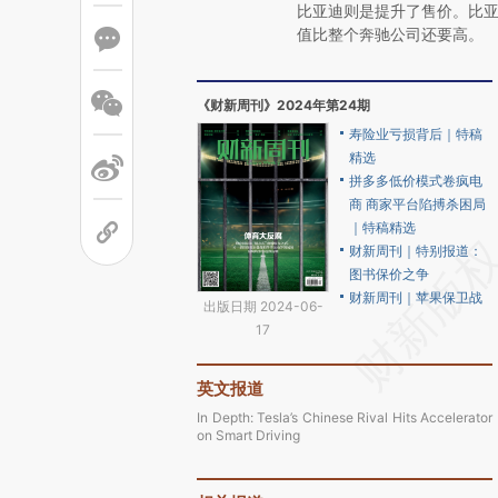
比亚迪则是提升了售价。比
值比整个奔驰公司还要高。
《财新周刊》2024年第24期
寿险业亏损背后｜特稿
精选
拼多多低价模式卷疯电
商 商家平台陷搏杀困局
｜特稿精选
财新周刊｜特别报道：
图书保价之争
财新周刊｜苹果保卫战
出版日期 2024-06-
17
英文报道
In Depth: Tesla’s Chinese Rival Hits Accelerator
on Smart Driving