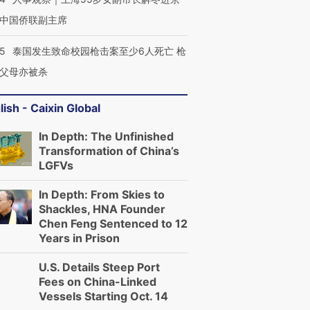
中国侨联副主席
45
泰国发生致命校园枪击案至少6人死亡 枪
父母亦被杀
lish - Caixin Global
In Depth: The Unfinished
Transformation of China’s
LGFVs
In Depth: From Skies to
Shackles, HNA Founder
Chen Feng Sentenced to 12
Years in Prison
U.S. Details Steep Port
Fees on China-Linked
Vessels Starting Oct. 14