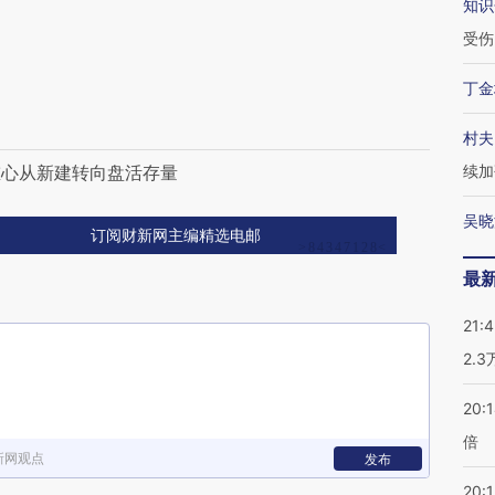
知识
受伤
丁金
村夫
重心从新建转向盘活存量
续加
吴晓
订阅财新网主编精选电邮
最
21:
2.
20:
倍
新网观点
发布
20:1