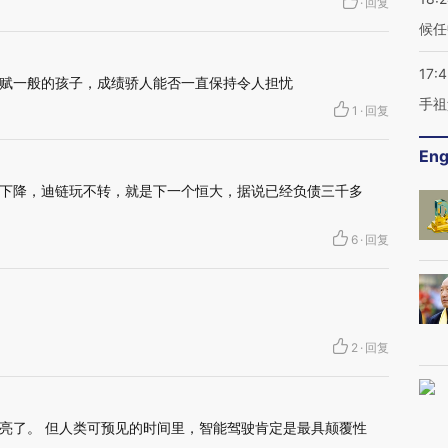
·
回复
候任
17:
赋一般的孩子，成绩骄人能否一直保持令人担忧
手祖
1
·
回复
Eng
下降，迪链玩不转，就是下一个恒大，据说已经负债三千多
6
·
回复
2
·
回复
亮了。 但人类可预见的时间里，智能驾驶肯定是最具颠覆性