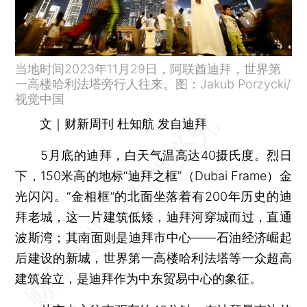
当地时间2023年11月29日，阿联酋迪拜，世界第
一高楼哈利法塔旁行人往来。图：Jakub Porzycki/
视觉中国
文｜财新周刊 杜知航 发自迪拜
5月底的迪拜，白天气温高达40摄氏度。烈日
下，150米高的地标“迪拜之框”（Dubai Frame）金
光闪闪。“金相框”的北面坐落着有200年历史的迪
拜老城，这一片建筑低矮，迪拜河穿城而过，直通
波斯湾；其南面则是迪拜市中心——石油经济崛起
后建设的新城，世界第一高楼哈利法塔等一众超高
建筑耸立，是迪拜作为中东贸易中心的象征。