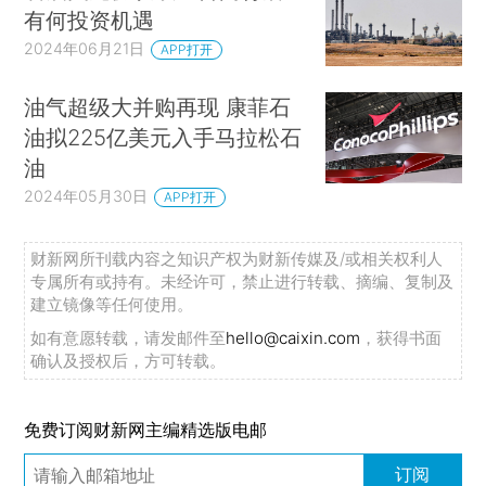
有何投资机遇
2024年06月21日
APP打开
油气超级大并购再现 康菲石
油拟225亿美元入手马拉松石
油
2024年05月30日
APP打开
财新网所刊载内容之知识产权为财新传媒及/或相关权利人
专属所有或持有。未经许可，禁止进行转载、摘编、复制及
建立镜像等任何使用。
如有意愿转载，请发邮件至
hello@caixin.com
，获得书面
确认及授权后，方可转载。
免费订阅财新网主编精选版电邮
订阅