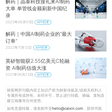
解药｜晶泰科技接礼来AI制药
大单 单管线金额刷新中国纪
录
2023年06月01日
APP打开
解药｜中国AI制药企业的“最大
订单”
2022年11月12日
APP打开
英矽智能获2.55亿美元C轮融
资 AI制药估值大涨
2021年06月23日
APP打开
财新网所刊载内容之知识产权为财新传媒及/或相关权利人
专属所有或持有。未经许可，禁止进行转载、摘编、复制及
建立镜像等任何使用。
如有意愿转载，请发邮件至
hello@caixin.com
，获得书面