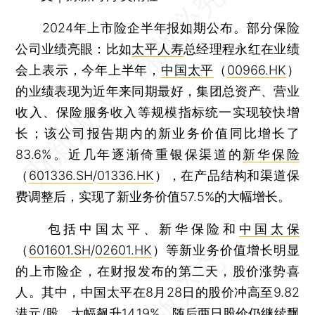
2024年上市险企半年报如期公布。部分保险
公司业绩亮眼：比如
太平人寿
总经理程永红在业绩
会上表示，今年上半年，
中国太平
（
00966.HK
）
的业绩表现为近年来同期最好，集团总资产、营业
收入、保险服务收入等规模指标统一实现较快增
长；该公司报告期内的新业务价值同比增长了
83.6%。近几年逐渐倚重银保渠道的
新华保险
（
601336.SH
/
01336.HK
），在产品结构和渠道保
费调整后，实现了新业务价值57.5%的大幅增长。
包括中国太平、新华保险和
中国太保
（
601601.SH
/
02601.HK
）等新业务价值增长明显
的上市险企，在财报发布的第二天，股价涨势喜
人。其中，中国太平在8月28日的股价冲高至9.82
港元/股，大幅飙升14.19%，随后两日股价仍继续飘