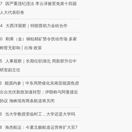
07
因严重违纪违法 李云泽被罢免第十四届
人大代表职务
44
大西洋观察｜特朗普助力金砖合作
40
刚果（金）铜钴精矿禁令扰动市场 多家
称暂无影响 | 出海·政策
25
人事观察｜长期任职湖北 周新群升任中
研室副主任
3
能源内参｜中东局势催化东南亚能源焦虑
出台光伏新政加速转型；伊朗称与阿曼接近
协议 海峡现有两条航道将关闭
6
当大学教授变临时工，大学还是大学吗
8
海杰航运：今夏北极航道运营将扩大至7