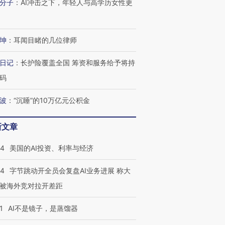
分子
：
AI冲击之下，年轻人与高学历女性更
坤
：
耳闻目睹的几位律师
日记
：
长护险覆盖全国 筹资和服务给予将持
码
波
：
“沉睡”的10万亿元公积金
新文章
44
美国的AI投资、利率与经济
44
字节跳动开全员会复盘AI业务进展 称大
被海外竞对拉开差距
1
AI不是镜子，是蒸馏器