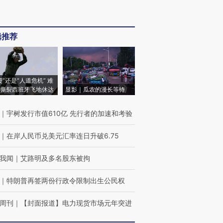
辑推荐
侵”还是“人道危机” 难
撕裂西班牙飞地休达
显影｜瓜农的漫长等待
｜
宇树发行市值610亿 先行者的加速和考验
｜
在岸人民币兑美元汇率连日升破6.75
我闻
｜
艾路明及多名股东被拘
｜
特朗普再签两份行政令限制出生公民权
周刊
｜
【封面报道】电力现货市场元年突进