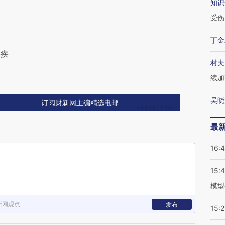
知识
受伤
丁金
疟疾
村夫
续加
吴晓
订阅财新网主编精选电邮
最
16:
15:
模型
新网观点
发布
15:2