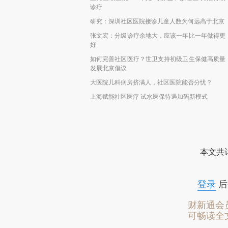
诊疗
研究：深圳社区医院接诊儿童人数为何远高于北京
张文宏：分级诊疗余地大，应该一年比一年做得更
好
如何完善社区医疗？世卫支持初级卫生保健高质量
发展北京倡议
大医院儿科病房挤满人，社区医院能否分忧？
上海赋能社区医疗 试水医保待遇加码新模式
本文共计
登录
后
财新通会
可畅读全