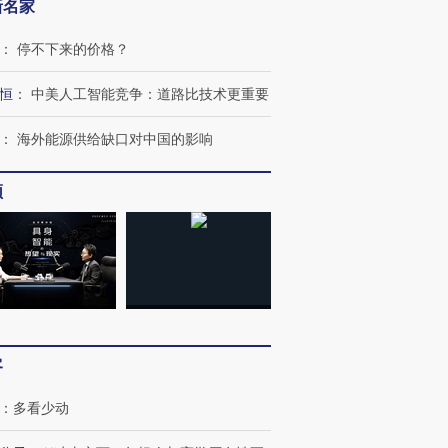
新名家
：
停不下来的价格？
恒
：
中美人工智能竞争：道路比技术更重要
：
海外能源供给缺口对中国的影响
频
客
：
多看少动