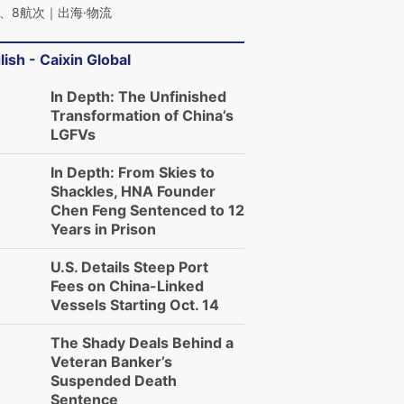
、8航次｜出海·物流
lish - Caixin Global
In Depth: The Unfinished
Transformation of China’s
LGFVs
In Depth: From Skies to
Shackles, HNA Founder
Chen Feng Sentenced to 12
Years in Prison
U.S. Details Steep Port
Fees on China-Linked
Vessels Starting Oct. 14
The Shady Deals Behind a
Veteran Banker’s
Suspended Death
Sentence