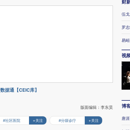
财
伍戈
罗志
易峘
视
数据通【CEIC库】
博
版面编辑：李东昊
唐涯
#社区医院
+关注
#分级诊疗
+关注