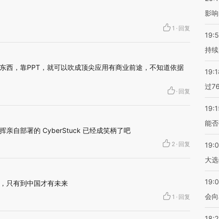
影响
1
·
回复
19:5
持续
东西，靠PPT，就可以吹成顶尖应用有商业前途，不知道依据
19:1
过7
·
回复
19:1
能否
自部署的 CyberStuck 已经成笑柄了吧
2
·
回复
19:
大选
19:0
，只有到中国才有未来
会向
1
·
回复
18: