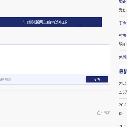
知识
受伤
订阅财新网主编精选电邮
丁金
村夫
续加
吴晓
最
新网观点
发布
21:
2.
20:
·
回复
倍
20:1