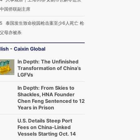
中国侨联副主席
45
泰国发生致命校园枪击案至少6人死亡 枪
父母亦被杀
lish - Caixin Global
In Depth: The Unfinished
Transformation of China’s
LGFVs
In Depth: From Skies to
Shackles, HNA Founder
Chen Feng Sentenced to 12
Years in Prison
U.S. Details Steep Port
Fees on China-Linked
Vessels Starting Oct. 14