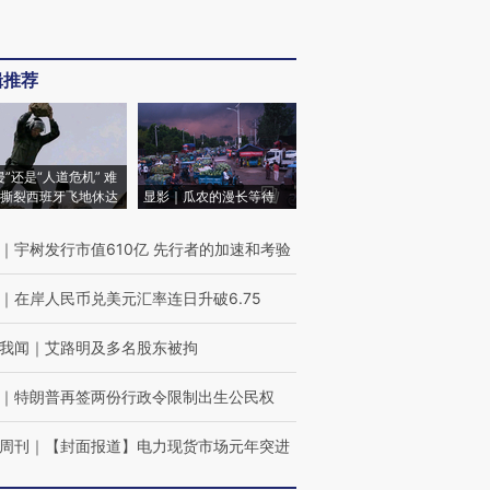
辑推荐
侵”还是“人道危机” 难
撕裂西班牙飞地休达
显影｜瓜农的漫长等待
｜
宇树发行市值610亿 先行者的加速和考验
｜
在岸人民币兑美元汇率连日升破6.75
我闻
｜
艾路明及多名股东被拘
｜
特朗普再签两份行政令限制出生公民权
周刊
｜
【封面报道】电力现货市场元年突进