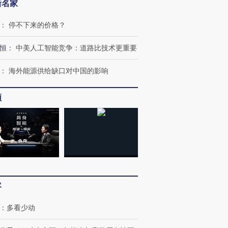
新名家
：
停不下来的价格？
恒
：
中美人工智能竞争：道路比技术更重要
：
海外能源供给缺口对中国的影响
频
客
：
多看少动