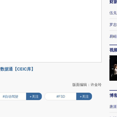
财
伍戈
罗志
易峘
视
数据通【CEIC库】
版面编辑：许金玲
博
#自动驾驶
+关注
#FSD
+关注
唐涯