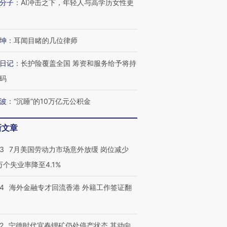
分子
：
AI冲击之下，年轻人与高学历女性更
坤
：
耳闻目睹的几位律师
日记
：
长护险覆盖全国 筹资和服务给予将持
码
波
：
“沉睡”的10万亿元公积金
新文章
43
7月美国劳动力市场意外放缓 岗位减少
3万个失业率降至4.1%
14
海外金融专才回流香港 外籍工作签证翻
2
宁德时代宜春锂矿仍处停产状态 其动向