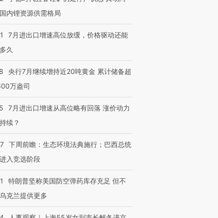
国内锂资源供需格局
1
7月进出口增速高位放缓，价格驱动还能
多久
8
央行7月继续增持近20吨黄金 累计储备超
600万盎司
5
7月进出口增速从高位略有回落 涨价动力
持续？
07
下周前瞻：生态环境法典施行；巴西总统
进入竞选阶段
1
特朗普坚称美国防空弹药库存充足 但不
乌克兰提供更多
24
人事观察｜上海55岁女副市长解冬进京