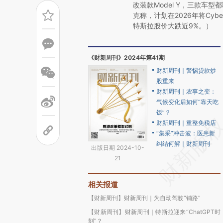
改装款Model Y，三款车
克称，计划在2026年将Cy
特斯拉股价大跌近9%。）
《财新周刊》2024年第41期
财新周刊｜警惕贷款炒
股重来
财新周刊｜农事之变：
气候变化后如何“靠天吃
饭”？
财新周刊｜重整免税店
“集采”冲击波：医患新
纠结何解｜财新周刊
出版日期 2024-10-
21
相关报道
【财新周刊】财新周刊｜为自动驾驶“铺路”
【财新周刊】财新周刊｜特斯拉迎来“ChatGPT时
刻”？