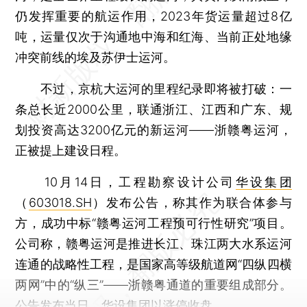
仍发挥重要的航运作用，2023年货运量超过8亿
吨，运量仅次于沟通地中海和红海、当前正处地缘
冲突前线的埃及苏伊士运河。
不过，京杭大运河的里程纪录即将被打破：一
条总长近2000公里，联通浙江、江西和广东、规
划投资高达3200亿元的新运河——浙赣粤运河，
正被提上建设日程。
10月14日，工程勘察设计公司
华设集团
（
603018.SH
）发布公告，称其作为联合体参与
方，成功中标“赣粤运河工程预可行性研究”项目。
公司称，赣粤运河是推进长江、珠江两大水系运河
连通的战略性工程，是国家高等级航道网“四纵四横
两网”中的“纵三”——浙赣粤通道的重要组成部分。
公告发布当日，华设集团以涨停收盘。