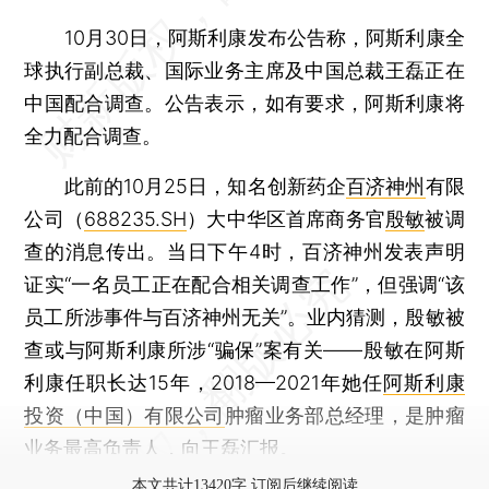
10月30日，阿斯利康发布公告称，阿斯利康全
球执行副总裁、国际业务主席及中国总裁王磊正在
中国配合调查。公告表示，如有要求，阿斯利康将
全力配合调查。
此前的10月25日，知名创新药企
百济神州
有限
公司（
688235.SH
）大中华区首席商务官
殷敏
被调
查的消息传出。当日下午4时，百济神州发表声明
证实“一名员工正在配合相关调查工作”，但强调“该
员工所涉事件与百济神州无关”。业内猜测，殷敏被
查或与阿斯利康所涉“骗保”案有关——殷敏在阿斯
利康任职长达15年，2018—2021年她任
阿斯利康
投资（中国）有限公司
肿瘤业务部总经理，是肿瘤
业务最高负责人，向王磊汇报。
本文共计13420字 订阅后继续阅读