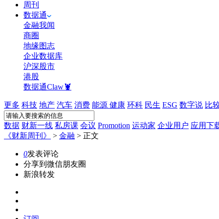
周刊
数据通
金融我闻
商圈
地缘图志
企业数据库
沪深股市
港股
数据通Claw🦞
更多
科技
地产
汽车
消费
能源
健康
环科
民生
ESG
数字说
比
数据
财新一线
私房课
会议
Promotion
运动家
企业用户
应用下
《财新周刊》
>
金融
>
正文
0
发表评论
分享到微信朋友圈
新浪转发
订阅