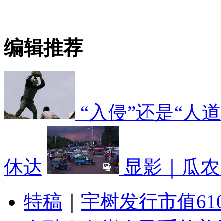
编辑推荐
“入侵”还是“人
休达
显影｜瓜农
特稿
｜
宇树发行市值61