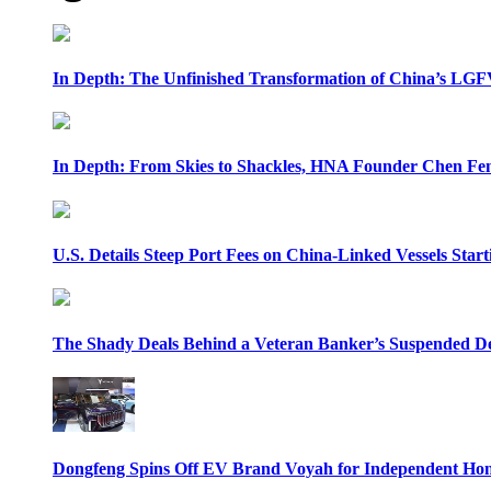
In Depth: The Unfinished Transformation of China’s LGF
In Depth: From Skies to Shackles, HNA Founder Chen Feng
U.S. Details Steep Port Fees on China-Linked Vessels Start
The Shady Deals Behind a Veteran Banker’s Suspended D
Dongfeng Spins Off EV Brand Voyah for Independent Hon