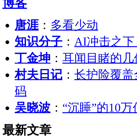
博客
唐涯
：
多看少动
知识分子
：
AI冲击之
丁金坤
：
耳闻目睹的几
村夫日记
：
长护险覆盖
码
吴晓波
：
“沉睡”的10
最新文章