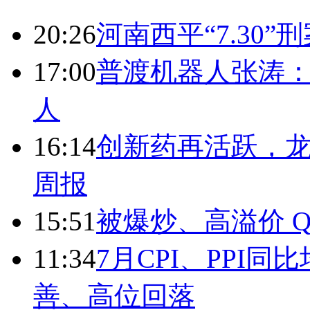
20:26
河南西平“7.30”
17:00
普渡机器人张涛
人
16:14
创新药再活跃，
周报
15:51
被爆炒、高溢价 Q
11:34
7月CPI、PPI同
善、高位回落