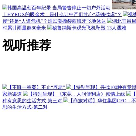
韩国高温创百年纪录 当局警告停止一切户外活动
｜HYROX的吸金术：是什么让中产们甘心“花钱找虐”？
视
侵”还是“人道危机”？难民潮撕裂西班牙飞地休达
湖北宜昌局
时累计雨量超80毫米
秘鲁纳斯卡观光飞机坠毁 13人遇难
视听推荐
【不唯一答案】不止“养老”
【特别呈现】寻找100种有意
家新渠道
【特别呈现】《东莞，人间便利店》倾情上线
【
种有意思的生活方式·第三对
【商旅对话】华住集团CFO：
思的生活方式·第二对