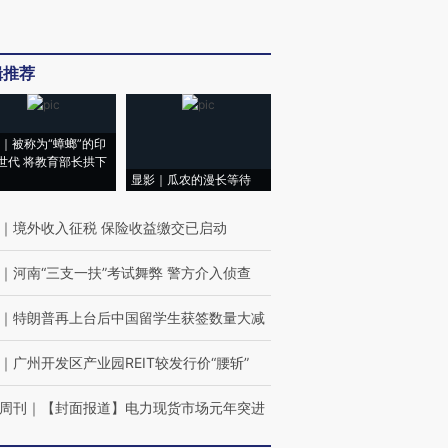
辑推荐
｜被称为“蟑螂”的印
世代 将教育部长拱下
显影｜瓜农的漫长等待
｜
境外收入征税 保险收益缴交已启动
｜
河南“三支一扶”考试舞弊 警方介入侦查
｜
特朗普再上台后中国留学生获签数量大减
｜
广州开发区产业园REIT较发行价“腰斩”
周刊
｜
【封面报道】电力现货市场元年突进