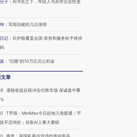
分子
：
AI冲击之下，年轻人与高学历女性更
坤
：
耳闻目睹的几位律师
日记
：
长护险覆盖全国 筹资和服务给予将持
码
波
：
“沉睡”的10万亿元公积金
新文章
36
港险收益征税冲击伦敦市场 保诚盘中重
3%
20
T早报：MiniMax今日起纳入港股通；宇
跨国走私7万
视线｜HY
检体内含3种
泽连斯基密集出访美英 索
秘鲁纳斯卡观光飞机坠毁
术：是什
技开启询价；谷歌AI人事大重组
要防空导弹“救急”
13人遇难
心“花钱找
30
惠誉：美国私募信贷违约率创新高