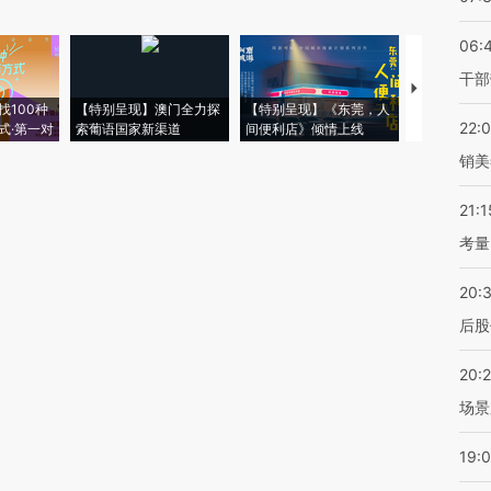
06:
干部
【推广】走
找100种
【特别呈现】澳门全力探
【特别呈现】《东莞，人
会，让数智科
22:
式·第一对
索葡语国家新渠道
间便利店》倾情上线
业
销美
21:1
考量
20:
后股
20:
场景
19: