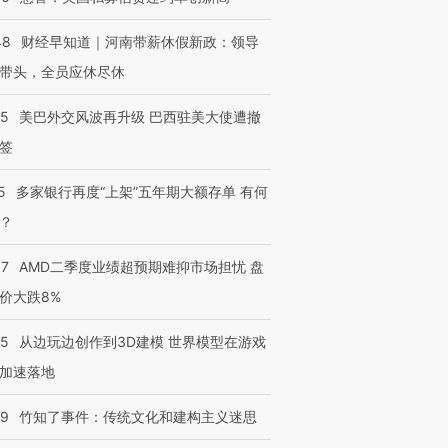
48
财经早知道｜河南带薪休假新政：领导
带头，全员应休尽休
进第四届链博
【商旅对话】华住集团
技“链”接产
【特别呈现】寻找100种
CFO：不靠规模取胜，华
【特别呈
05
美巴外交风波再升级 巴西驻美大使遭撤
有意思的生活方式·第三对
住三大增长引擎是什么？
有意思的
签
5
多家银行再度“上架”五年期大额存单 有何
？
37
AMD二季度业绩超预期难抑市场担忧 盘
价大跌8%
25
从边玩边创作到3D建模 世界模型在游戏
加速落地
09
竹知了事件：传统文化和建构主义迷思