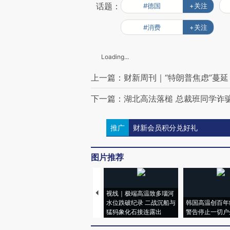
话题：
#德国
+关注
#消费
+关注
Loading...
上一篇：财新周刊｜“特朗普焦虑”蔓延
下一篇：湖北高法落槌 总裁班同学诈
推广
财新会员积分兑好礼
图片推荐
视线｜极端高温致多瑙河
水位跌破纪录 二战沉船与
韩国高温创百年
猛犸象化石接连露出
警告停止一切户