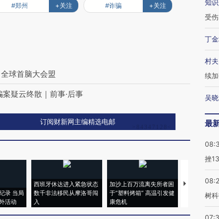
知识
#郑州
+关注
#诈骗
+关注
受伤
丁金
村夫
 全球首脑大会盟
续加
骗案疑云终散｜前事·后事
吴晓
订阅财新网主编精选电邮
最
08:
挫1
08:
西班牙休达进入紧急状态
加沙上百万流离失所者困
马航飞行员
纪录 当局
数千非法移民从摩洛哥闯
于“塑料烤箱” 高温引发健
粒摇头丸 尿
树科
外活动
入
康危机
毒品
07: