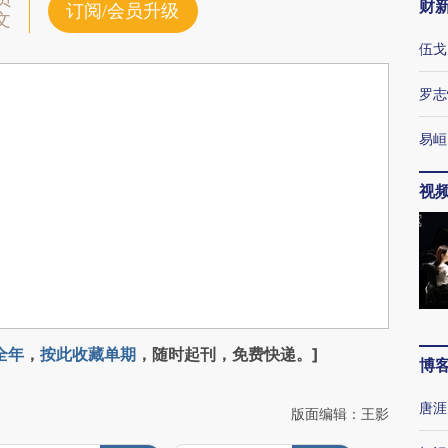
财
订阅/会员升级
文
伍戈
罗志
易峘
视
全年
，
按此收藏单期
，随时起刊，免费快递。]
博
唐涯
版面编辑：王影