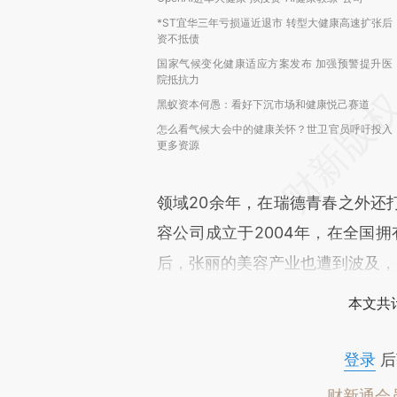
*ST宜华三年亏损逼近退市 转型大健康高速扩张后
资不抵债
国家气候变化健康适应方案发布 加强预警提升医
院抵抗力
黑蚁资本何愚：看好下沉市场和健康悦己赛道
怎么看气候大会中的健康关怀？世卫官员呼吁投入
更多资源
领域20余年，在瑞德青春之外还
容公司成立于2004年，在全国
后，张丽的美容产业也遭到波及，
本文共计
登录
后
财新通会