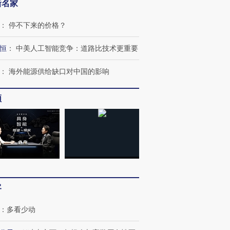
新名家
：
停不下来的价格？
恒
：
中美人工智能竞争：道路比技术更重要
：
海外能源供给缺口对中国的影响
频
客
：
多看少动