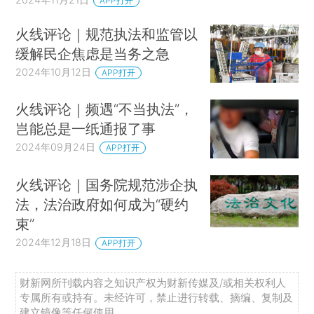
APP打开
火线评论｜规范执法和监管以
缓解民企焦虑是当务之急
2024年10月12日
APP打开
火线评论｜频遇“不当执法”，
岂能总是一纸通报了事
2024年09月24日
APP打开
火线评论｜国务院规范涉企执
法，法治政府如何成为“硬约
束”
2024年12月18日
APP打开
财新网所刊载内容之知识产权为财新传媒及/或相关权利人
专属所有或持有。未经许可，禁止进行转载、摘编、复制及
建立镜像等任何使用。