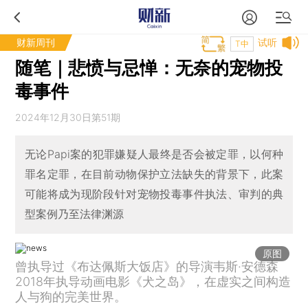
财新周刊
试听
T中
随笔｜悲愤与忌惮：无奈的宠物投
毒事件
2024年12月30日第51期
无论Papi案的犯罪嫌疑人最终是否会被定罪，以何种
罪名定罪，在目前动物保护立法缺失的背景下，此案
可能将成为现阶段针对宠物投毒事件执法、审判的典
型案例乃至法律渊源
原图
曾执导过《布达佩斯大饭店》的导演韦斯·安德森
2018年执导动画电影《犬之岛》，在虚实之间构造
人与狗的完美世界。