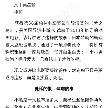
文｜吴星翰
律师
获得第68届柏林电影节最佳导演奖的《犬之
岛》，是美国导演韦斯·安德森于2018年执导的动
画电影。该片讲述了这样的故事：日本希崎的民众
被犬瘟恐慌裹挟，通过了一项排狗政令——将所有
狗都驱逐到一座垃圾岛，任其自生自灭；一个小男
孩为了拯救爱犬，只身踏上了营救旅程。
现实或许比电影要极端得多，对狗狗不只是驱
逐与流放，而是直接置于死地。
蔓延的恨，肆虐的毒
小黑是一只拉布拉多犬，自出生起便陪伴莉阿
姨（化名）在北京生活。由于莉阿姨的丈夫和孩子