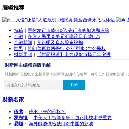
编辑推荐
“入侵”还是“人道危机” 难民潮撕裂西班牙飞地休达
特稿
｜
宇树发行市值610亿 先行者的加速和考验
金融
｜
在岸人民币兑美元汇率连日升破6.75
金融我闻
｜
艾路明及多名股东被拘
世界
｜
特朗普再签两份行政令限制出生公民权
财新周刊
｜
【封面报道】电力现货市场元年突进
财新网主编精选版电邮
财新网新闻版电邮全新升级！财新网主编精心编写，每个工作日定时投递，
订阅
财新名家
伍戈
：
停不下来的价格？
罗志恒
：
中美人工智能竞争：道路比技术更重要
易峘
：
海外能源供给缺口对中国的影响