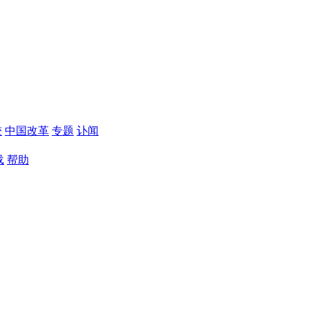
较
中国改革
专题
讣闻
载
帮助