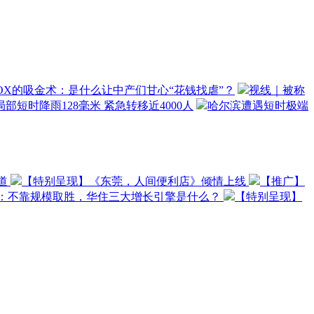
OX的吸金术：是什么让中产们甘心“花钱找虐”？
视线｜被称
部短时降雨128毫米 紧急转移近4000人
哈尔滨遭遇短时极端
道
【特别呈现】《东莞，人间便利店》倾情上线
【推广】
O：不靠规模取胜，华住三大增长引擎是什么？
【特别呈现】