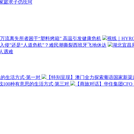
家庭求子仍坎坷
万流离失所者困于“塑料烤箱” 高温引发健康危机
视线｜HYR
“入侵”还是“人道危机”？难民潮撕裂西班牙飞地休达
湖北宜昌局
3人遇难
思的生活方式·第一对
【特别呈现】澳门全力探索葡语国家新渠
100种有意思的生活方式·第三对
【商旅对话】华住集团CF