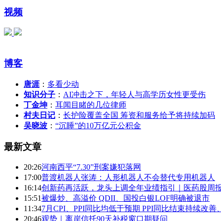
视频
博客
唐涯
：
多看少动
知识分子
：
AI冲击之下，年轻人与高学历女性更受伤
丁金坤
：
耳闻目睹的几位律师
村夫日记
：
长护险覆盖全国 筹资和服务给予将持续加码
吴晓波
：
“沉睡”的10万亿元公积金
最新文章
20:26
河南西平“7.30”刑案嫌犯落网
17:00
普渡机器人张涛：人形机器人不会替代专用机器人
16:14
创新药再活跃，龙头上调全年业绩指引｜医药股周
15:51
被爆炒、高溢价 QDII、国投白银LOF明确被退市
11:34
7月CPI、PPI同比均低于预期 PPI同比结束持续改
20:46
观势｜离岸信托90天补税窗口期疑问