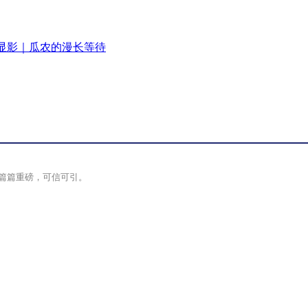
显影｜瓜农的漫长等待
篇篇重磅，可信可引。