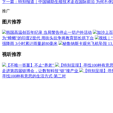
下一篇：特别报道｜中国辅助生殖技术走在国际前沿 为何不孕
推广
图片推荐
韩国高温创百年纪录 当局警告停止一切户外活动
加沙上百
为“蟑螂”的印度Z世代 用街头抗争将教育部长拱下台
视线｜
强降雨 3小时累计雨量超80毫米
秘鲁纳斯卡观光飞机坠毁 1
视听推荐
【不唯一答案】不止“养老”
【特别呈现】寻找100种有意
走进第四届链博会，让数智科技“链”接产业
【特别呈现】寻找
寻找100种有意思的生活方式·第二对