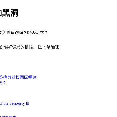
助黑洞
卷入筹资诈骗？能否治本？
配捐类”骗局的横幅。 图：汤涵钰
裁公信力对接国际规则
吗？
 the Seriously Ill