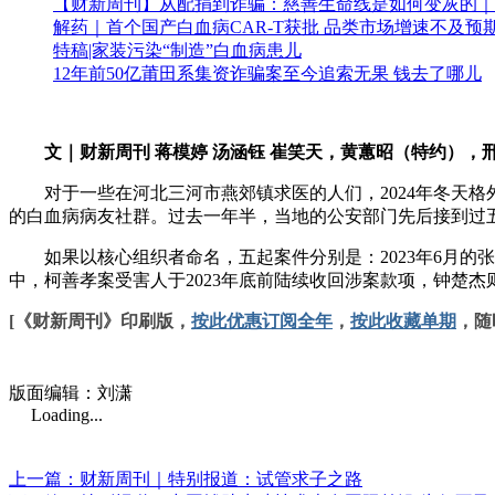
【财新周刊】从配捐到诈骗：慈善生命线是如何变灰的｜
解药｜首个国产白血病CAR-T获批 品类市场增速不及预
特稿|家装污染“制造”白血病患儿
12年前50亿莆田系集资诈骗案至今追索无果 钱去了哪儿
文｜财新周刊 蒋模婷 汤涵钰 崔笑天，黄蕙昭（特约），
对于一些在河北三河市燕郊镇求医的人们，2024年冬天格
的白血病病友社群。过去一年半，当地的公安部门先后接到过
如果以核心组织者命名，五起案件分别是：2023年6月的张强案（2
中，柯善孝案受害人于2023年底前陆续收回涉案款项，钟楚杰
[《财新周刊》印刷版，
按此优惠订阅全年
，
按此收藏单期
，随
版面编辑：刘潇
Loading...
上一篇：财新周刊｜特别报道：试管求子之路