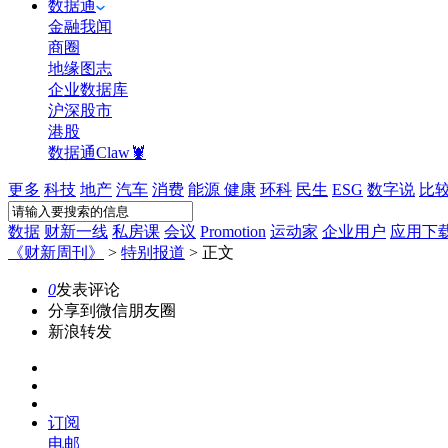
数据通
金融我闻
商圈
地缘图志
企业数据库
沪深股市
港股
数据通Claw🦞
更多
科技
地产
汽车
消费
能源
健康
环科
民生
ESG
数字说
比
数据
财新一线
私房课
会议
Promotion
运动家
企业用户
应用下
《财新周刊》
>
特别报道
>
正文
0
发表评论
分享到微信朋友圈
新浪转发
订阅
电邮