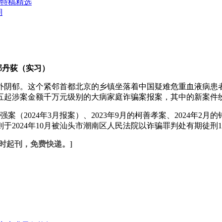
特稿精选
期
邢丹荻（实习）
外阴郁。这个紧邻首都北京的乡镇坐落着中国疑难危重血液病患
五起涉案金额千万元级别的大病家庭诈骗案报案，其中的新案件
024年3月报案）、2023年9月的柯善孝案、2024年2月的钟
则于2024年10月被汕头市潮南区人民法院以诈骗罪判处有期徒刑
时起刊，免费快递。]