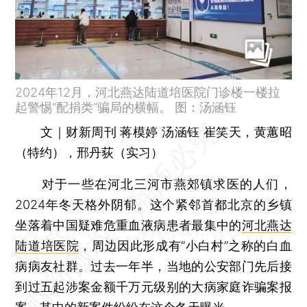
2024年12月，河北燕达陆道培医院门诊楼一楼拉
起警惕“配捐类”骗局的横幅。 图：汤涵钰
文｜财新周刊 蒋模婷 汤涵钰 崔笑天，黄蕙昭
（特约），邢丹荻（实习）
对于一些在河北三河市燕郊镇求医的人们，
2024年冬天格外阴郁。这个紧邻首都北京的乡镇
坐落着中国疑难危重血液病患者最集中的
河北燕达
陆道培医院
，周边因此形成有“小白村”之称的白血
病病友社群。过去一年半，当地的公安部门先后接
到过五起涉案金额千万元级别的大病家庭诈骗案报