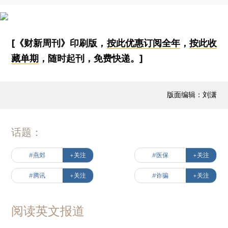
[《财新周刊》印刷版，
按此优惠订阅全年
，
按此收
藏单期
，随时起刊，免费快递。]
版面编辑：刘潇
话题：
#燕郊
+关注
#医保
+关注
#腾讯
+关注
#诈骗
+关注
阅读英文报道