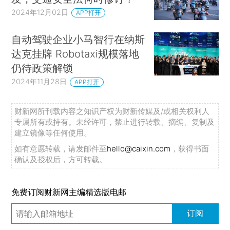
2024年12月02日
APP打开
自动驾驶企业小马智行在纳斯
达克挂牌 Robotaxi规模落地
仍待政策解锁
2024年11月28日
APP打开
财新网所刊载内容之知识产权为财新传媒及/或相关权利人
专属所有或持有。未经许可，禁止进行转载、摘编、复制及
建立镜像等任何使用。
如有意愿转载，请发邮件至
hello@caixin.com
，获得书面
确认及授权后，方可转载。
免费订阅财新网主编精选版电邮
订阅