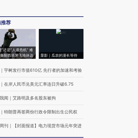
辑推荐
侵”还是“人道危机” 难
撕裂西班牙飞地休达
显影｜瓜农的漫长等待
｜
宇树发行市值610亿 先行者的加速和考验
｜
在岸人民币兑美元汇率连日升破6.75
我闻
｜
艾路明及多名股东被拘
｜
特朗普再签两份行政令限制出生公民权
周刊
｜
【封面报道】电力现货市场元年突进