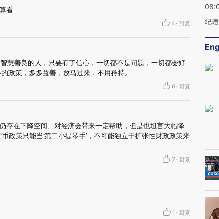
08:
算看
纪违
4
·
回复
Eng
敢智慧善良的人，只要有了信心，一切都不是问题，一切都会好
心的政策，多多益善，放马过来，不用矜持。
6
·
回复
仍存在下降空间、对经济会带来一定帮助，但是也坦言大幅降
货币政策只能当‘第二小提琴手’，不可能独立于扩张性财政政策来
7
·
回复
1
·
回复