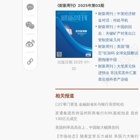
《财新周刊》2025年第03期
财新周刊｜中英经济财
金对话：何处寻机
财新周刊｜中国的回
击：关键矿产对美出口
管制意味几何？
财新周刊｜美国“限
芯”狂加码 全球化阻断试
图拖慢中国
出版日期 2025-01-
财新周刊｜大笔美元快
20
进快出 非法买卖外汇案
牵出假外资产业链
相关报道
口行掌门更迭 金融副省长与银行高管轮动
富通集团所持温州民商银行9.9%股权拍卖 底价
1.92亿元成交
美国利率高高在上，中国敢大幅降息吗
【市场动态】随着监管压力减轻 美国六大银行