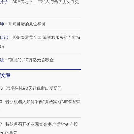
分子
：
AI冲击之下，年轻人与高学历女性更
坤
：
耳闻目睹的几位律师
日记
：
长护险覆盖全国 筹资和服务给予将持
码
波
：
“沉睡”的10万亿元公积金
新文章
46
离岸信托90天补税窗口期疑问
00
普渡机器人如何平衡“脚踏实地”与“仰望星
？
57
特朗普召开矿业圆桌会 拟向关键矿产投
20亿美元