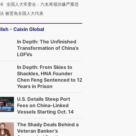
06
全国人大常委会：六名将领涉嫌严重违
法 被罢免全国人大代表
lish - Caixin Global
In Depth: The Unfinished
Transformation of China’s
LGFVs
In Depth: From Skies to
Shackles, HNA Founder
Chen Feng Sentenced to 12
Years in Prison
U.S. Details Steep Port
Fees on China-Linked
Vessels Starting Oct. 14
The Shady Deals Behind a
Veteran Banker’s