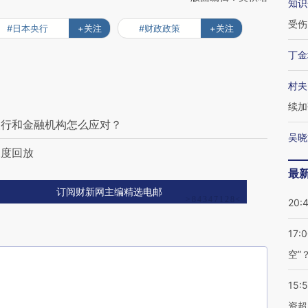
知识
受伤
#日本央行
+关注
#财政政策
+关注
丁金
村夫
续加
银行和金融机构怎么应对？
吴晓
深度回放
最
订阅财新网主编精选电邮
20:
17:
空”
15:
资超