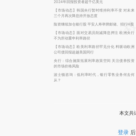
2024年回报投资者超千亿美元
【市场动态】韩国央行暂时维持利率不变 对未来
三个月再次降息持开放态度
险资继续加仓银行股 平安人寿举牌邮储、招行H股
【市场动态】面对交易员削减降息押注 欧洲央行
不为所动重申利率路径
【市场动态】欧美利率路径罕见分化 料驱动欧洲
公司债回报超越美国同行
央行：综合施策拓展利率政策空间 关注债券投资
的市场价格风险
波士顿咨询：低利率时代，银行零售业务何去何
从？
本文共计
登录
后