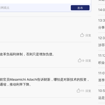
新网观点
发布
14:
13:
分事
·
回复
12:
涉罪
改革负福利体制，否则只是增加负债。
11:1
9
·
回复
积金
11:0
员Masamichi Adachi告诉财新，哪怕是对新技术的投资，
逐季
通缩，推动利率下降。
10:
11
·
回复
远是