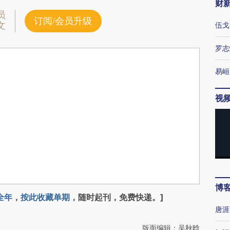
财
员
订阅/会员升级
文
伍戈
罗志
易峘
视
博
全年
，
按此收藏单期
，随时起刊，免费快递。]
唐涯
版面编辑：吴秋晗