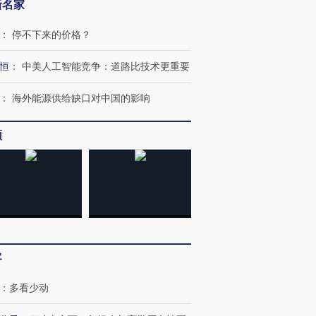
新名家
：
停不下来的价格？
恒
：
中美人工智能竞争：道路比技术更重要
：
海外能源供给缺口对中国的影响
频
客
：
多看少动