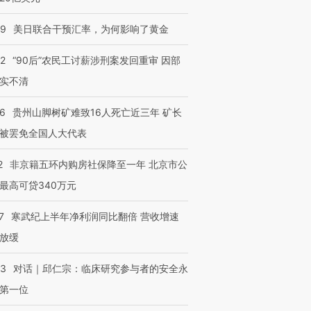
09
美日联合干预汇率，为何影响了黄金
32
“90后”农民工讨薪涉刑案发回重审 因部
实不清
36
贵州山脚树矿难致16人死亡近三年 矿长
被罢免全国人大代表
2
非京籍五环内购房社保降至一年 北京市公
最高可贷340万元
7
寒武纪上半年净利润同比翻倍 营收增速
放缓
53
对话｜邱仁宗：临床研究参与者的安全永
第一位