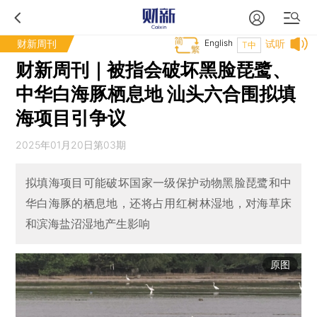
财新周刊
English
试听
T中
财新周刊｜被指会破坏黑脸琵鹭、
中华白海豚栖息地 汕头六合围拟填
海项目引争议
2025年01月20日第03期
拟填海项目可能破坏国家一级保护动物黑脸琵鹭和中
华白海豚的栖息地，还将占用红树林湿地，对海草床
和滨海盐沼湿地产生影响
原图