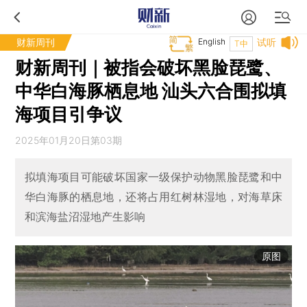
财新周刊
English
试听
T中
财新周刊｜被指会破坏黑脸琵鹭、
中华白海豚栖息地 汕头六合围拟填
海项目引争议
2025年01月20日第03期
拟填海项目可能破坏国家一级保护动物黑脸琵鹭和中
华白海豚的栖息地，还将占用红树林湿地，对海草床
和滨海盐沼湿地产生影响
原图