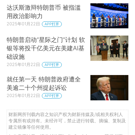
达沃斯激辩特朗普币 被指滥
用政治影响力
2025年01月22日
APP打开
特朗普启动“星际之门”计划 软
银等将投千亿美元在美建AI基
础设施
2025年01月22日
APP打开
就任第一天 特朗普政府遭全
美逾二十个州提起诉讼
2025年01月22日
APP打开
财新网所刊载内容之知识产权为财新传媒及/或相关权利人
专属所有或持有。未经许可，禁止进行转载、摘编、复制及
建立镜像等任何使用。