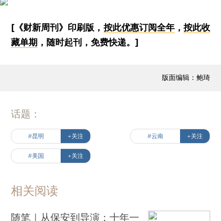
[《财新周刊》印刷版，
按此优惠订阅全年
，
按此收
藏单期
，随时起刊，免费快递。]
版面编辑：鲍琦
话题：
#昆明
+关注
#云南
+关注
#美国
+关注
相关阅读
随笔｜从保安到导演：十年一