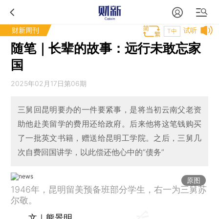
财新周刊
试听
T中
随笔｜长辈的故事：远行未敢忘家
国
2025年02月17日第06期
三舅回昆明要办的一件要紧事，是将当初云南父老资
助他赴美留学的费用还给政府。后来他将这笔钱购买
了一批英文书籍，赠送给昆明工学院。之后，三舅几
次自费回国讲学，以此偿还他心中的“债务”
原图
1946年，昆明留美预备班部分学生，右一为三舅苏
尔敬。
文｜熊景明