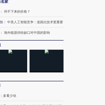
新名家
：
停不下来的价格？
恒
：
中美人工智能竞争：道路比技术更重要
：
海外能源供给缺口对中国的影响
频
客
：
多看少动