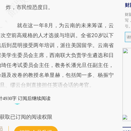
财
炸，市民惶恐度日。
财
写
就在这一年8月，为云南的未来筹谋，云
引
次空前高规格的人才选拔与培训。全省20岁以下
选后到昆明接受两年培训，派往美国留学。云南省
留美学生委员会主席，西南联大负责学生遴选和日
贻琦任考试委员会主任，教务长潘光旦任副主任，
命题及改卷的教授名单显赫，包括闻一多、杨振宁
旦、缪云台则直接担任英语会话的考官。
4930字 订阅后继续阅读
获取已订阅的阅读权限
员