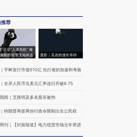
辑推荐
侵”还是“人道危机” 难
撕裂西班牙飞地休达
显影｜瓜农的漫长等待
｜
宇树发行市值610亿 先行者的加速和考验
｜
在岸人民币兑美元汇率连日升破6.75
我闻
｜
艾路明及多名股东被拘
｜
特朗普再签两份行政令限制出生公民权
周刊
｜
【封面报道】电力现货市场元年突进