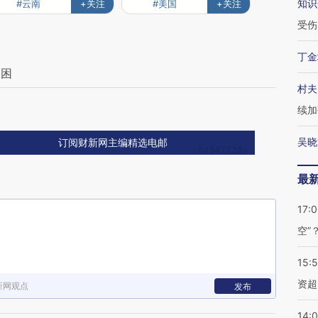
知识
#云南
+关注
#美国
+关注
受伤
丁金
被困
村夫
续加
吴晓
订阅财新网主编精选电邮
最
17:
空”
15:
资超
新网观点
发布
14: