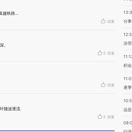
13:
越铁路...
分事
·
回复
12:
涉罪
深。
3
·
回复
11:1
积金
11:0
·
回复
逐季
10:
叶随波逐流
远是
3
·
回复
08:
纪违