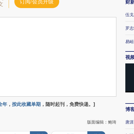
订阅/会员升级
财
文
伍戈
罗志
易峘
视
全年
，
按此收藏单期
，随时起刊，免费快递。]
博
版面编辑：鲍琦
唐涯