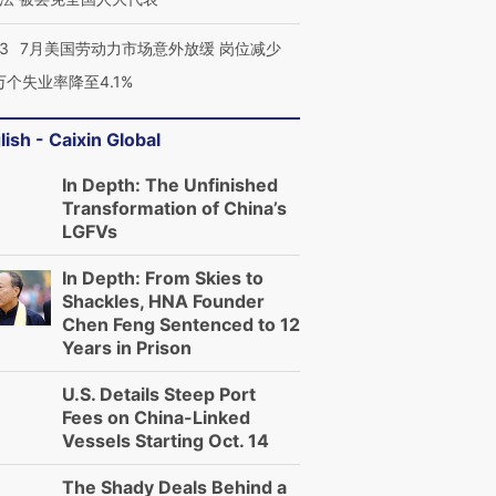
43
7月美国劳动力市场意外放缓 岗位减少
3万个失业率降至4.1%
跨国走私7万
视线｜被称为“蟑螂”的印
视线｜“入侵”还是“人道危
检体内含3种
度Z世代 用街头抗争将教
机”？难民潮撕裂西班牙
秘鲁纳斯
育部长拱下台
飞地休达
13人遇难
lish - Caixin Global
In Depth: The Unfinished
Transformation of China’s
LGFVs
进第四届链博
【商旅对话】华住集团
In Depth: From Skies to
技“链”接产
【特别呈现】寻找100种
CFO：不靠规模取胜，华
【特别呈
Shackles, HNA Founder
有意思的生活方式·第三对
住三大增长引擎是什么？
有意思的
Chen Feng Sentenced to 12
Years in Prison
U.S. Details Steep Port
Fees on China-Linked
Vessels Starting Oct. 14
The Shady Deals Behind a