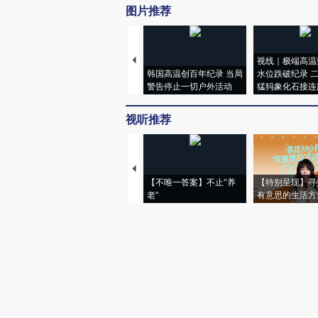
图片推荐
视线｜极端高温
韩国高温创百年纪录 当局
水位跌破纪录 
警告停止一切户外活动
猛犸象化石接连
视听推荐
【不唯一答案】不止“养
【特别呈现】寻
老”
有意思的生活方