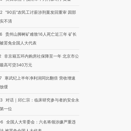
32
“90后”农民工讨薪涉刑案发回重审 因部
实不清
36
贵州山脚树矿难致16人死亡近三年 矿长
被罢免全国人大代表
2
非京籍五环内购房社保降至一年 北京市公
最高可贷340万元
7
寒武纪上半年净利润同比翻倍 营收增速
放缓
53
对话｜邱仁宗：临床研究参与者的安全永
第一位
06
全国人大常委会：六名将领涉嫌严重违
法 被罢免全国人大代表