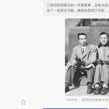
三舅回昆明要办的一件要紧事，是将当初
买了一批英文书籍，赠送给昆明工学院。
1946年，昆明留美预备班