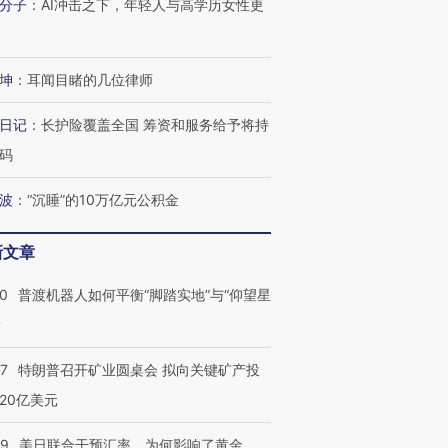
分子
：
AI冲击之下，年轻人与高学历女性更
坤
：
耳闻目睹的几位律师
日记
：
长护险覆盖全国 筹资和服务给予将持
码
波
：
“沉睡”的10万亿元公积金
新文章
00
普渡机器人如何平衡“脚踏实地”与“仰望星
？
57
特朗普召开矿业圆桌会 拟向关键矿产投
20亿美元
09
美日联合干预汇率，为何影响了黄金