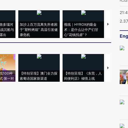
21:
2.
致多瑙河
加沙上百万流离失所者困
视线｜HYROX的吸金
马航飞行员
二战沉船与
于“塑料烤箱” 高温引发健
术：是什么让中产们甘
粒摇头丸 尿
露出
康危机
心“花钱找虐”？
毒品
Eng
【推广】走
找100种
【特别呈现】澳门全力探
【特别呈现】《东莞，人
会，让数智科
式·第一对
索葡语国家新渠道
间便利店》倾情上线
业