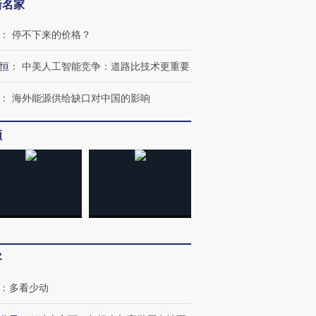
新名家
：
停不下来的价格？
恒
：
中美人工智能竞争：道路比技术更重要
：
海外能源供给缺口对中国的影响
频
客
：
多看少动