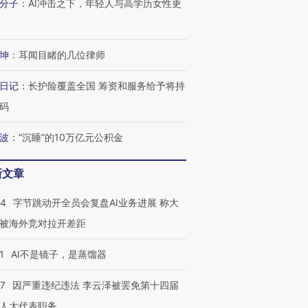
分子
：
AI冲击之下，年轻人与高学历女性更
坤
：
耳闻目睹的几位律师
日记
：
长护险覆盖全国 筹资和服务给予将持
码
波
：
“沉睡”的10万亿元公积金
新文章
44
字节跳动开全员会复盘AI业务进展 称大
被海外竞对拉开差距
1
AI不是镜子，是蒸馏器
07
因严重违纪违法 李云泽被罢免第十四届
人大代表职务