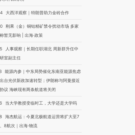
44
大西洋观察｜特朗普助力金砖合作
40
刚果（金）铜钴精矿禁令扰动市场 多家
称暂无影响 | 出海·政策
25
人事观察｜长期任职湖北 周新群升任中
研室副主任
3
能源内参｜中东局势催化东南亚能源焦虑
出台光伏新政加速转型；伊朗称与阿曼接近
协议 海峡现有两条航道将关闭
6
当大学教授变临时工，大学还是大学吗
8
海杰航运：今夏北极航道运营将扩大至7
、8航次｜出海·物流