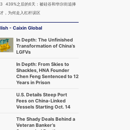
53
439%之后的6天：被硅谷和华尔街追捧
才，为何走入杠杆误区
lish - Caixin Global
In Depth: The Unfinished
Transformation of China’s
LGFVs
In Depth: From Skies to
Shackles, HNA Founder
Chen Feng Sentenced to 12
Years in Prison
U.S. Details Steep Port
Fees on China-Linked
Vessels Starting Oct. 14
The Shady Deals Behind a
Veteran Banker’s