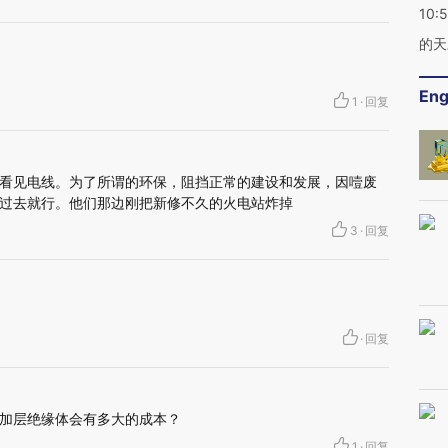
10:
的天
Eng
1
·
回复
看见电线。为了所谓的环保，阻挡正常的建设和发展，因噎废
过去就行。他们那边刚把新修不久的火电站炸掉
3
·
回复
·
回复
加层绝缘体会有多大的成本？
1
·
回复