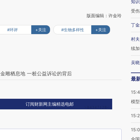
知识
受伤
版面编辑：许金玲
丁金
#环评
+关注
#生物多样性
+关注
村夫
续加
吴晓
金雕栖息地 一桩公益诉讼的背后
最
15:
模型
订阅财新网主编精选电邮
15:2
15:
全国