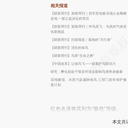
相关报道
【财新周刊】财新周刊｜房车营地被诉侵占金雕栖
息地 一桩公益诉讼的背后
【财新周刊】财新周刊｜伴鸟高飞：鸟类的气候变
化新挑战
【财新周刊】封面报道｜孤独的“天行者”
【财新周刊】消失的候鸟
【财新周刊】鸟类“生命之树”
【中国改革】让候鸟飞——探索护鸟联动力
研究：孵化前处于噪音环境会影响鸟类终身健康
湿地萎缩、水质污染威胁候鸟 三部门发布保护修
复计划
红色名录将其列为“极危”等级。
本文共计