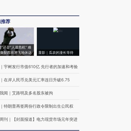
辑推荐
侵”还是“人道危机” 难
撕裂西班牙飞地休达
显影｜瓜农的漫长等待
｜
宇树发行市值610亿 先行者的加速和考验
｜
在岸人民币兑美元汇率连日升破6.75
我闻
｜
艾路明及多名股东被拘
｜
特朗普再签两份行政令限制出生公民权
周刊
｜
【封面报道】电力现货市场元年突进