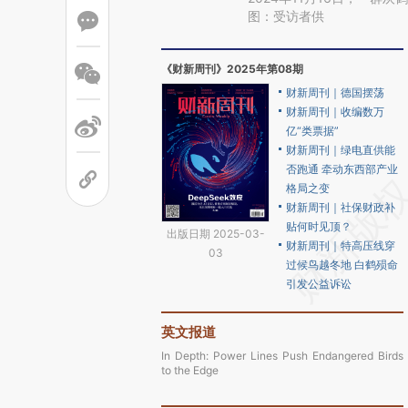
图：受访者供
《财新周刊》2025年第08期
财新周刊｜德国摆荡
财新周刊｜收编数万
亿“类票据”
财新周刊｜绿电直供能
否跑通 牵动东西部产业
格局之变
财新周刊｜社保财政补
贴何时见顶？
出版日期 2025-03-
财新周刊｜特高压线穿
03
过候鸟越冬地 白鹤殒命
引发公益诉讼
英文报道
In Depth: Power Lines Push Endangered Birds
to the Edge