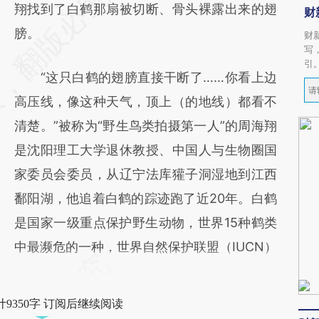
翔找到了白鹤那扇被切断、骨头裸露出来的翅
财
膀。
财
写
引
“这只白鹤的翅膀直接干断了……你看上边
高压线，像这种天气，顶上（的地线）都看不
清楚。”被称为“野生鸟类拍摄第一人”的周海翔
是沈阳理工大学退休教授、中国人与生物圈国
家委员会委员，从辽宁法库獾子洞湿地到江西
鄱阳湖，他追着白鹤的踪迹跑了近20年。白鹤
是国家一级重点保护野生动物，世界15种鹤类
中最濒危的一种，世界自然保护联盟（IUCN）
9350字 订阅后继续阅读