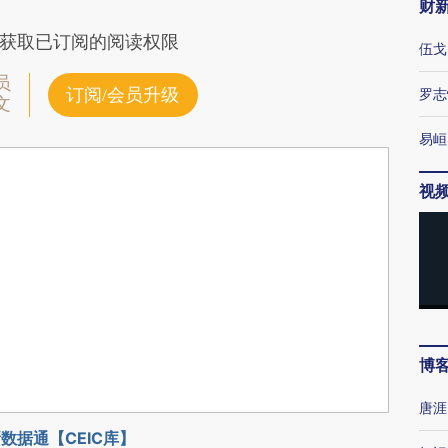
财
获取已订阅的阅读权限
伍戈
员
订阅/会员升级
罗志
文
易峘
视
博
唐涯
数据通【CEIC库】