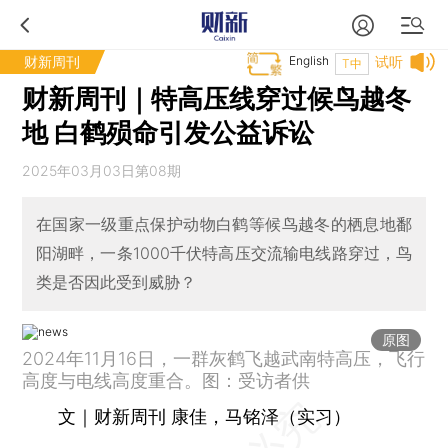
财新周刊
English
试听
T中
财新周刊｜特高压线穿过候鸟越冬
地 白鹤殒命引发公益诉讼
2025年03月03日第08期
在国家一级重点保护动物白鹤等候鸟越冬的栖息地鄱
阳湖畔，一条1000千伏特高压交流输电线路穿过，鸟
类是否因此受到威胁？
原图
2024年11月16日，一群灰鹤飞越武南特高压，飞行
高度与电线高度重合。图：受访者供
文｜财新周刊 康佳，马铭泽（实习）