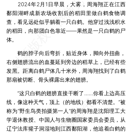
2024年2月1日早晨，大雾，周海翔正在江西
鄱阳湖畔成新农场收割后的稻田里做白鹤食物调
查，看见远处似乎躺着一只白鹤。他穿过浅浅积水
的稻田，向那团白色靠近——果然是一只白鹤的尸
体。
鹤的脖子向后弯折，贴近身体，脚向外扭曲，
右侧翅膀流出的血蔓延到旁边的稻草上，已经有些
发黑。距离白鹤尸体几十米外，周海翔找到了白鹤
那扇被切断、骨头裸露出来的翅膀。
“这只白鹤的翅膀直接干断了……你看上边高压
线，像这种天气，顶上（的地线）都看不清楚。”被
称为“野生鸟类拍摄第一人”的周海翔是沈阳理工大
学退休教授、中国人与生物圈国家委员会委员，从
辽宁法库獾子洞湿地到江西鄱阳湖，他追着白鹤的