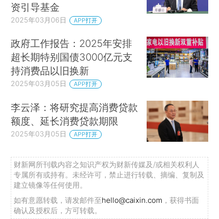
资引导基金
2025年03月06日
APP打开
政府工作报告：2025年安排
超长期特别国债3000亿元支
持消费品以旧换新
2025年03月05日
APP打开
李云泽：将研究提高消费贷款
额度、延长消费贷款期限
2025年03月05日
APP打开
财新网所刊载内容之知识产权为财新传媒及/或相关权利人
专属所有或持有。未经许可，禁止进行转载、摘编、复制及
建立镜像等任何使用。
如有意愿转载，请发邮件至
hello@caixin.com
，获得书面
确认及授权后，方可转载。