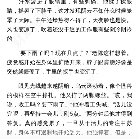
汗水渗进了眼睛里，有些刺痛。他揉了揉眼
睛，摇晃了下脖子，这才发现阴云不知什么时候笼
罩了天际。中午还燥热得不得了，天变脸也是快。
风也变凉了，吹着还没干透的工作服有些阴冷阴冷
的。
“要下雨了吗？现在几点了？”老陈这样想着。
疲惫感开始在身体里扩散开来，脖子跟肩膀好像是
突然就僵硬了，手里的扳手也变沉了。
眼见光线越来越阴暗，乌云滚动着，像个怪兽
的模样在空中挣扎。他又拧了两颗螺丝。“哎，我
说，收工吗？要下雨了。”他冲着工头喊。“活儿没
完呢，再坚持一会儿，刚5点。”两分钟后他才得到
答复。真的感觉累了，一旦从干活儿的专注中苏
醒，身体不可遏制地开始乏力。他强撑着。但是，