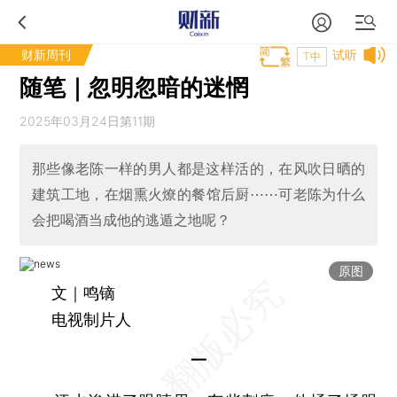
财新周刊
试听
T中
随笔｜忽明忽暗的迷惘
2025年03月24日第11期
那些像老陈一样的男人都是这样活的，在风吹日晒的
建筑工地，在烟熏火燎的餐馆后厨⋯⋯可老陈为什么
会把喝酒当成他的逃遁之地呢？
原图
文｜鸣镝
电视制片人
一