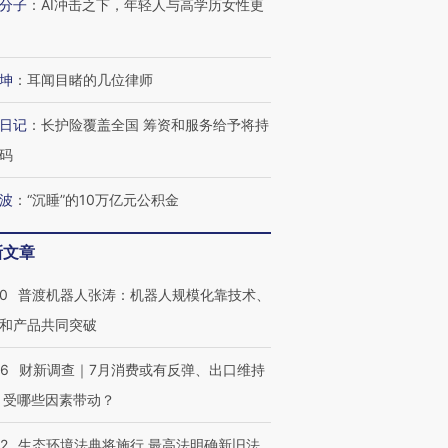
分子
：
AI冲击之下，年轻人与高学历女性更
坤
：
耳闻目睹的几位律师
日记
：
长护险覆盖全国 筹资和服务给予将持
码
波
：
“沉睡”的10万亿元公积金
新文章
00
普渡机器人张涛：机器人规模化靠技术、
和产品共同突破
56
财新调查｜7月消费或有反弹、出口维持
 受哪些因素带动？
42
生态环境法典将施行 最高法明确新旧法