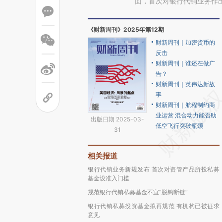
面，首次对银行代销业务作
《财新周刊》2025年第12期
财新周刊｜加密货币的
反击
财新周刊｜谁还在做广
告？
财新周刊｜英伟达新故
事
财新周刊｜航程制约商
业运营 混合动力能否助
出版日期 2025-03-
低空飞行突破瓶颈
31
相关报道
银行代销业务新规发布 首次对资管产品所投私募
基金设准入门槛
规范银行代销私募基金不宜“脱钩断链”
银行代销私募投资基金拟再规范 有机构已被征求
意见