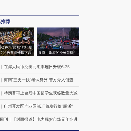
辑推荐
|被称为“蟑螂”的印度
代 将教育部长拱下台
显影｜瓜农的漫长等待
｜
在岸人民币兑美元汇率连日升破6.75
｜
河南“三支一扶”考试舞弊 警方介入侦查
｜
特朗普再上台后中国留学生获签数量大减
｜
广州开发区产业园REIT较发行价“腰斩”
周刊
｜
【封面报道】电力现货市场元年突进