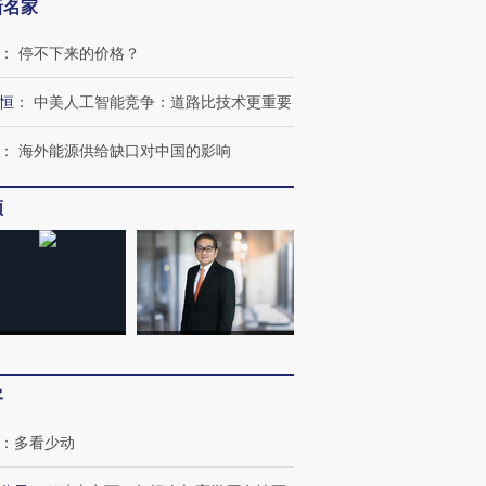
新名家
：
停不下来的价格？
恒
：
中美人工智能竞争：道路比技术更重要
：
海外能源供给缺口对中国的影响
频
客
：
多看少动