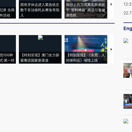
12:2
西班牙休达进入紧急状态
加沙上百万流离失所者困
马航飞行员
纪录 当局
数千非法移民从摩洛哥闯
于“塑料烤箱” 高温引发健
粒摇头丸 尿
22.
外活动
入
康危机
毒品
Eng
【推广】走
找100种
【特别呈现】澳门全力探
【特别呈现】《东莞，人
会，让数智科
式·第一对
索葡语国家新渠道
间便利店》倾情上线
业