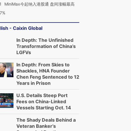
1
MiniMax今起纳入港股通 盘间涨幅最高
跨国走私7万
视线｜HYROX的吸金
视线｜被
检体内含3种
术：是什么让中产们甘
泽连斯基密集出访美英 索
度Z世代
77%
心“花钱找虐”？
要防空导弹“救急”
育部长拱
lish - Caixin Global
In Depth: The Unfinished
Transformation of China’s
进第四届链博
【商旅对话】华住集团
LGFVs
技“链”接产
【特别呈现】寻找100种
CFO：不靠规模取胜，华
【特别呈
有意思的生活方式·第三对
住三大增长引擎是什么？
有意思的
In Depth: From Skies to
Shackles, HNA Founder
Chen Feng Sentenced to 12
Years in Prison
U.S. Details Steep Port
Fees on China-Linked
Vessels Starting Oct. 14
The Shady Deals Behind a
Veteran Banker’s