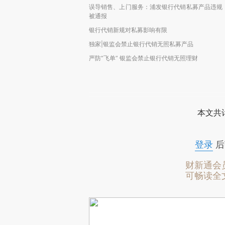
误导销售、上门服务：浦发银行代销私募产品违规
被通报
银行代销新规对私募影响有限
独家|银监会禁止银行代销无照私募产品
严防“飞单” 银监会禁止银行代销无照理财
本文共计
登录
后
财新通会
可畅读全