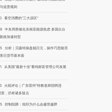
与追责规则
0
看空消费的“三大误区”
59
中东局势催化东南亚能源焦虑 多国出台
新政加速转型
05
分析｜贝森特操盘稳日元，操作巧思能否
美日货币基本面
1
从美国“最新十佳”看纯财富管理公司发展
3
火线评论｜广东雷州“特教老师招聘违
很雷，仍有诸多疑点
05
控制陷阱：组织为什么会越管越胖