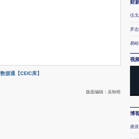
财
伍戈
罗志
易峘
视
数据通【CEIC库】
版面编辑：吴秋晗
博
唐涯