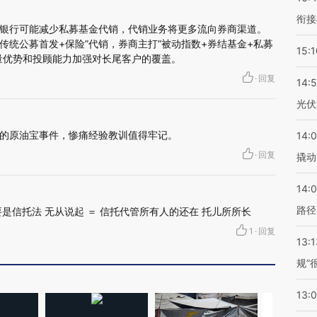
衔接
银行可能减少私募基金代销，代销业务将更多流向券商渠道。
传统公募首发+保险”代销，券商主打“被动指数+券结基金+私募
15:1
量优势和投顾能力加强对长尾客户的覆盖。
·
回复
14:
光伏
的原油宝事件，惨痛经验教训值得牢记。
14:
·
回复
撬动
14:0
路径
是信托法 无从说起 ＝ 信托代管所有人的还在 托儿所所长
1
·
回复
13:1
规”
13: