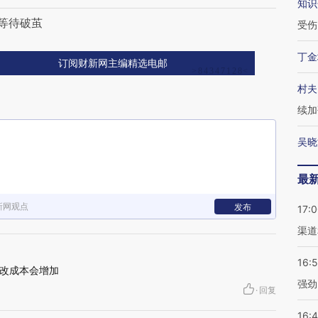
知识
等待破茧
受伤
丁金
订阅财新网主编精选电邮
村夫
续加
吴晓
最
新网观点
发布
17:
渠道
16:
改成本会增加
强劲
·
回复
16: