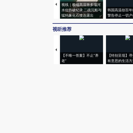
视线｜极端高温致多瑙河
水位跌破纪录 二战沉船与
韩国高温创百年
猛犸象化石接连露出
警告停止一切户
视听推荐
【不唯一答案】不止“养
【特别呈现】寻
老”
有意思的生活方