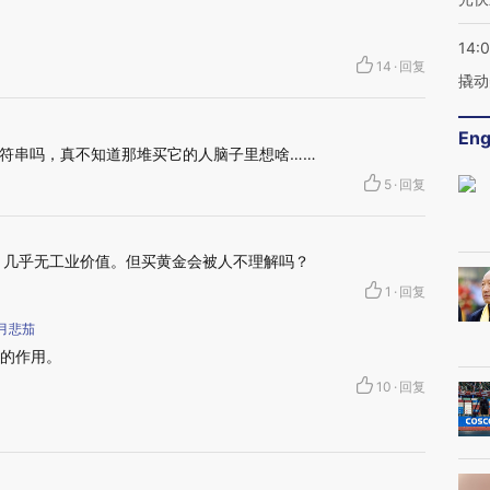
14:
14
·
回复
撬动
Eng
符串吗，真不知道那堆买它的人脑子里想啥……
5
·
回复
，几乎无工业价值。但买黄金会被人不理解吗？
1
·
回复
月悲茄
金的作用。
10
·
回复