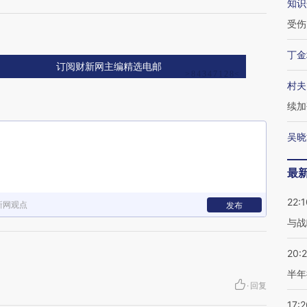
知识
受伤
丁金
订阅财新网主编精选电邮
村夫
续加
吴晓
最
22:1
新网观点
发布
与战
20:
半年
·
回复
17:2