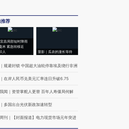
辑推荐
宜昌局部短时降雨
8毫米 紧急转移近
00人
显影｜瓜农的漫长等待
｜
规避封锁 中国超大油轮停靠埃及绕行非洲
｜
在岸人民币兑美元汇率连日升破6.75
我闻
｜
资管掌舵人更替 百年人寿僵局何解
｜
多国出台光伏新政加速转型
周刊
｜
【封面报道】电力现货市场元年突进