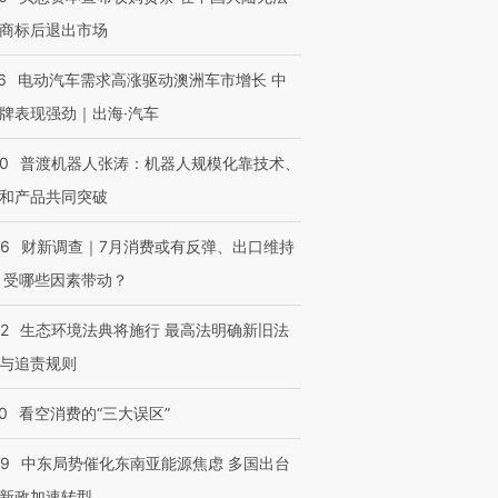
商标后退出市场
6
电动汽车需求高涨驱动澳洲车市增长 中
牌表现强劲｜出海·汽车
00
普渡机器人张涛：机器人规模化靠技术、
和产品共同突破
56
财新调查｜7月消费或有反弹、出口维持
 受哪些因素带动？
42
生态环境法典将施行 最高法明确新旧法
与追责规则
0
看空消费的“三大误区”
59
中东局势催化东南亚能源焦虑 多国出台
新政加速转型