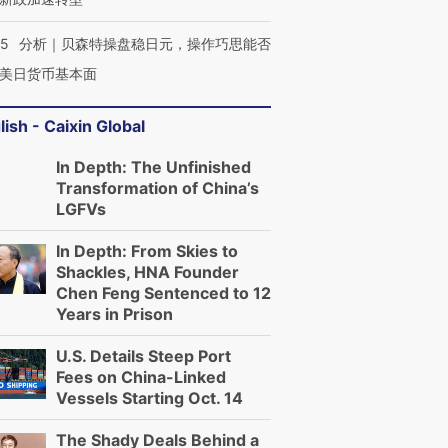
05
分析｜贝森特操盘稳日元，操作巧思能否
美日货币基本面
lish - Caixin Global
In Depth: The Unfinished
Transformation of China’s
LGFVs
In Depth: From Skies to
Shackles, HNA Founder
Chen Feng Sentenced to 12
Years in Prison
U.S. Details Steep Port
Fees on China-Linked
Vessels Starting Oct. 14
The Shady Deals Behind a