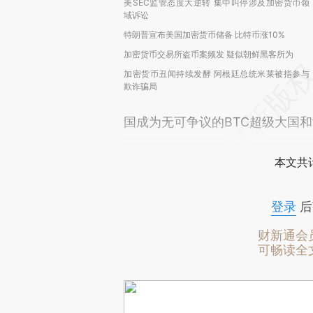
美SEC监管态度大逆转 集中叫停涉及加密货币领
域诉讼
特朗普宣布美国加密货币储备 比特币涨10%
加密货币交易所盗币案频发 疑似朝鲜黑客所为
加密货币丑闻持续发酵 阿根廷总统米莱被指参与
欺诈骗局
国成为无可争议的BTC超级大国和
本文共计
登录
后
财新通会
可畅读全