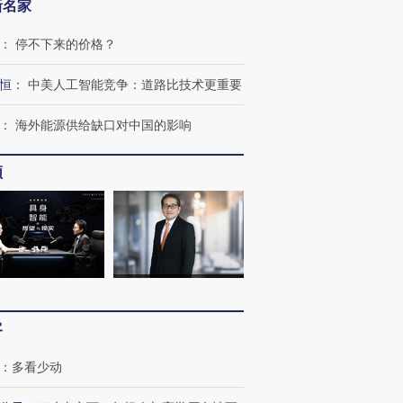
新名家
：
停不下来的价格？
恒
：
中美人工智能竞争：道路比技术更重要
：
海外能源供给缺口对中国的影响
频
客
：
多看少动