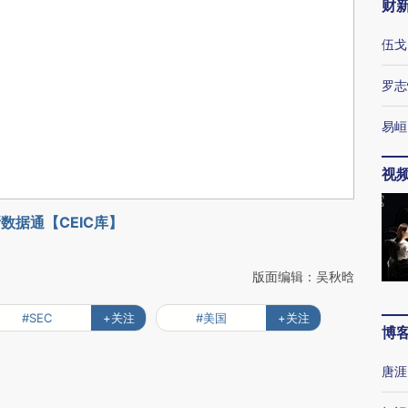
财
伍戈
罗志
易峘
视
数据通【CEIC库】
版面编辑：吴秋晗
#SEC
+关注
#美国
+关注
博
唐涯