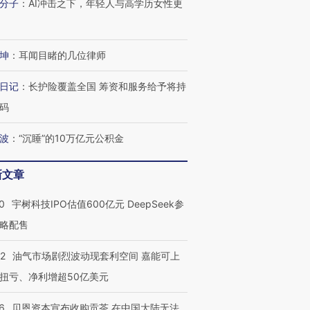
分子
：
AI冲击之下，年轻人与高学历女性更
坤
：
耳闻目睹的几位律师
日记
：
长护险覆盖全国 筹资和服务给予将持
码
波
：
“沉睡”的10万亿元公积金
新文章
0
宇树科技IPO估值600亿元 DeepSeek参
略配售
22
油气市场剧烈波动现套利空间 嘉能可上
扭亏、净利增超50亿美元
6
贝恩资本宣布收购贡茶 在中国大陆无法