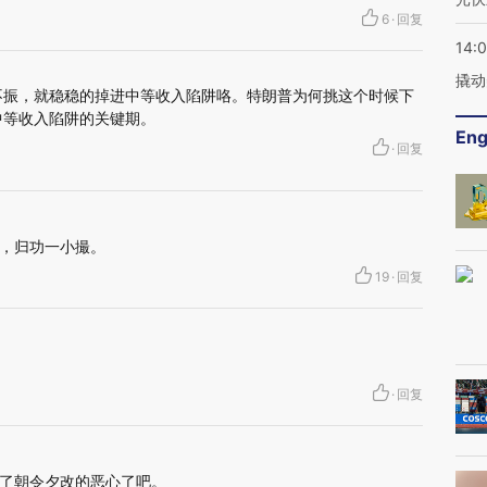
6
·
回复
14:
撬动
不振，就稳稳的掉进中等收入陷阱咯。特朗普为何挑这个时候下
中等收入陷阱的关键期。
Eng
·
回复
，归功一小撮。
19
·
回复
·
回复
了朝令夕改的恶心了吧。