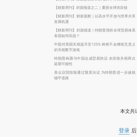
【财新周刊】封面报道之二｜重搭全球供应链
【财新周刊】财新观察｜以高水平开放与世界共享
发展机遇
【财新周刊】封面报道｜特朗普强拆全球贸易体系
各国如何应战？
中国对美国关税提升至125% 称将不会继续无意义
的关税数字游戏
特朗普称愿与中国达成贸易协议 未排除关税再次
延期可能性
美众议院惊险通过预算决议 为特朗普进一步减税
铺平道路
本文共计
登录
后