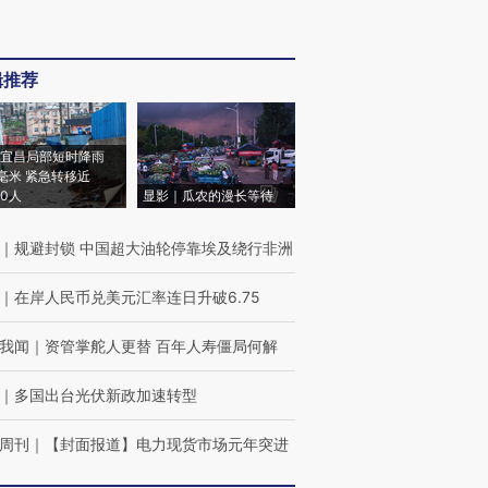
辑推荐
宜昌局部短时降雨
8毫米 紧急转移近
00人
显影｜瓜农的漫长等待
｜
规避封锁 中国超大油轮停靠埃及绕行非洲
｜
在岸人民币兑美元汇率连日升破6.75
我闻
｜
资管掌舵人更替 百年人寿僵局何解
｜
多国出台光伏新政加速转型
周刊
｜
【封面报道】电力现货市场元年突进