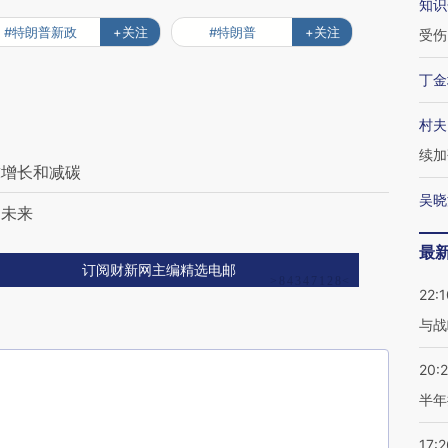
知识
#特朗普新政
+关注
#特朗普
+关注
受伤
丁金
村夫
续加
球增长和减碳
吴晓
的未来
最
订阅财新网主编精选电邮
22:1
与战
20:
半年
17:2