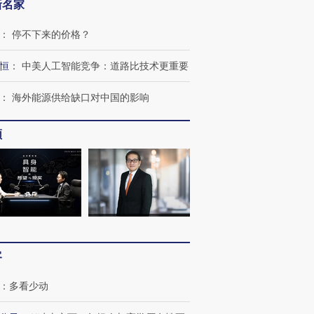
新名家
：
停不下来的价格？
恒
：
中美人工智能竞争：道路比技术更重要
：
海外能源供给缺口对中国的影响
频
客
：
多看少动