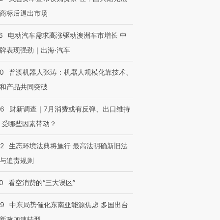
商标后退出市场
6
电动汽车需求高涨驱动澳洲车市增长 中
牌表现强劲｜出海·汽车
00
普渡机器人张涛：机器人规模化靠技术、
和产品共同突破
56
财新调查｜7月消费或有反弹、出口维持
 受哪些因素带动？
42
生态环境法典将施行 最高法明确新旧法
与追责规则
0
看空消费的“三大误区”
59
中东局势催化东南亚能源焦虑 多国出台
新政加速转型