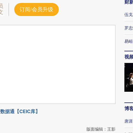
财
员
订阅/会员升级
文
伍戈
罗志
易峘
视
博
数据通【CEIC库】
唐涯
版面编辑：王影