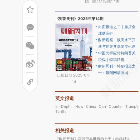
图: 唐克/视觉中国
《财新周刊》2025年第14期
封面报道之二｜重搭全
球供应链
财新观察｜以高水平开
放与世界共享发展机遇
中国怎样应对特朗普关
税战｜特稿精选
财新周刊｜特别报道之
一：饭圈网暴漩涡
出版日期 2025-04-
14
英文报道
In Depth: How China Can Counter Trump’s
Tariffs
相关报道
【财新周刊】震撼贸易世界的七天｜特稿精选