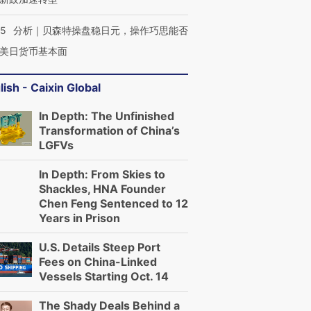
05
分析｜贝森特操盘稳日元，操作巧思能否
美日货币基本面
lish - Caixin Global
In Depth: The Unfinished
Transformation of China’s
LGFVs
In Depth: From Skies to
Shackles, HNA Founder
Chen Feng Sentenced to 12
Years in Prison
U.S. Details Steep Port
Fees on China-Linked
Vessels Starting Oct. 14
The Shady Deals Behind a