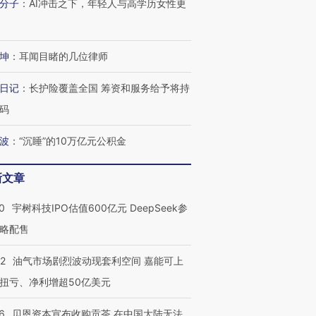
分子
：
AI冲击之下，年轻人与高学历女性更
坤
：
耳闻目睹的几位律师
日记
：
长护险覆盖全国 筹资和服务给予将持
码
波
：
“沉睡”的10万亿元公积金
新文章
0
宇树科技IPO估值600亿元 DeepSeek参
略配售
22
油气市场剧烈波动现套利空间 嘉能可上
扭亏、净利增超50亿美元
6
贝恩资本宣布收购贡茶 在中国大陆无法