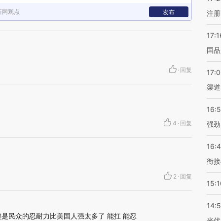
新网观点
发布
注册
17:1
国品
·
回复
17:
渠道
16:
4
·
回复
强劲
16:
衔接
2
·
回复
15:1
14:
键是民众的忍耐力比美国人强太多了 能扛 能忍
光伏