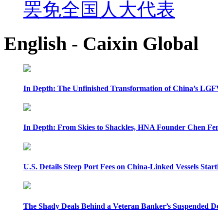
罢免全国人大代表
English - Caixin Global
In Depth: The Unfinished Transformation of China’s LGF
In Depth: From Skies to Shackles, HNA Founder Chen Feng
U.S. Details Steep Port Fees on China-Linked Vessels Start
The Shady Deals Behind a Veteran Banker’s Suspended D