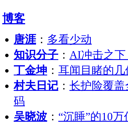
博客
唐涯
：
多看少动
知识分子
：
AI冲击之
丁金坤
：
耳闻目睹的几
村夫日记
：
长护险覆盖
码
吴晓波
：
“沉睡”的10