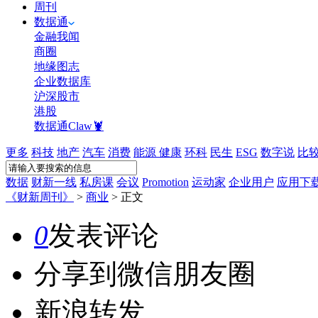
周刊
数据通
金融我闻
商圈
地缘图志
企业数据库
沪深股市
港股
数据通Claw🦞
更多
科技
地产
汽车
消费
能源
健康
环科
民生
ESG
数字说
比
数据
财新一线
私房课
会议
Promotion
运动家
企业用户
应用下
《财新周刊》
>
商业
>
正文
0
发表评论
分享到微信朋友圈
新浪转发