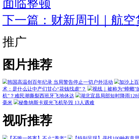
面临整顿
下一篇：财新周刊｜航空
推广
图片推荐
韩国高温创百年纪录 当局警告停止一切户外活动
加沙上百
术：是什么让中产们甘心“花钱找虐”？
视线｜被称为“蟑螂”
机”？难民潮撕裂西班牙飞地休达
湖北宜昌局部短时降雨128毫
毫米
秘鲁纳斯卡观光飞机坠毁 13人遇难
视听推荐
【不唯一答案】不止“养老”
【特别呈现】寻找100种有意