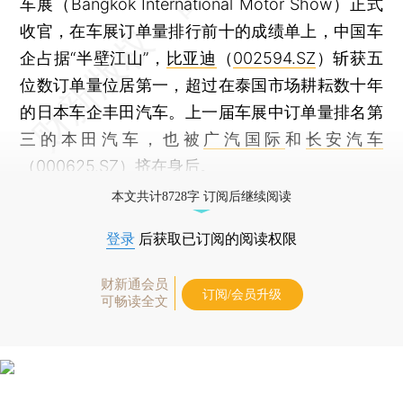
车展（Bangkok International Motor Show）正式
收官，在车展订单量排行前十的成绩单上，中国车
企占据“半壁江山”，
比亚迪
（
002594.SZ
）斩获五
位数订单量位居第一，超过在泰国市场耕耘数十年
的日本车企丰田汽车。上一届车展中订单量排名第
三的本田汽车，也被
广汽国际
和
长安汽车
（
000625.SZ
）挤在身后。
本文共计8728字 订阅后继续阅读
登录
后获取已订阅的阅读权限
财新通会员
订阅/会员升级
可畅读全文