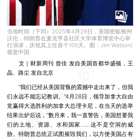
当地时间（下同）2025年4月29日，美国密歇根州
沃伦，特朗普在麦克亨县社区大学体育博览中心举
行演讲，庆祝其上任首个100天。图：Jim Watson/
视觉中国
文｜财新周刊 曾佳 发自美国首都华盛顿，王
晶、路尘 发自北京
“我们已经从美国背叛的震撼中走出来了，但我
们永远不能忘记教训。”4月28日，领导加拿大自由
党赢得大选胜利的加拿大总理卡尼，在当天的选举
结果出炉后说，“数月来，我一直警告，美国想要我
们的土地、资源、水和国家……这不是空洞的威
胁。特朗普总统正试图摧毁我们，以方便美国占有