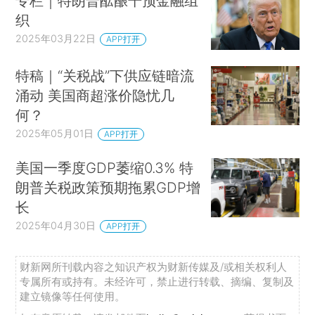
专栏｜特朗普酝酿干预金融组
织
2025年03月22日
APP打开
特稿｜“关税战”下供应链暗流
涌动 美国商超涨价隐忧几
何？
2025年05月01日
APP打开
美国一季度GDP萎缩0.3% 特
朗普关税政策预期拖累GDP增
长
2025年04月30日
APP打开
财新网所刊载内容之知识产权为财新传媒及/或相关权利人
专属所有或持有。未经许可，禁止进行转载、摘编、复制及
建立镜像等任何使用。