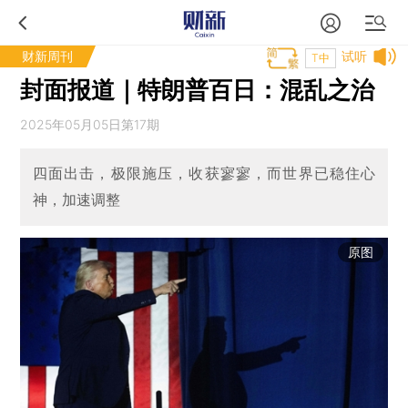
财新周刊
试听
T中
封面报道｜特朗普百日：混乱之治
2025年05月05日第17期
四面出击，极限施压，收获寥寥，而世界已稳住心
神，加速调整
原图