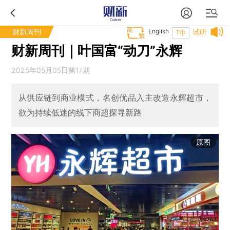
财新周刊
English
试听
T中
财新周刊｜叶国富“动刀”永辉
2025年05月05日第17期
从供应链到商业模式，名创优品入主改造永辉超市，
欲为持续低迷的线下商超探寻新路
原图