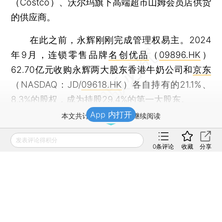
（Costco）、沃尔玛旗下高端超市山姆会员店供货
的供应商。
在此之前，永辉刚刚完成管理权易主。2024
年9月，连锁零售品牌
名创优品
（
09896.HK
）
62.70亿元收购永辉两大股东香港牛奶公司和
京东
（NASDAQ：JD/
09618.HK
）各自持有的21.1%、
8.3%的股权，成为持股29.4%的第一大股东。
App 内打开
本文共计7841字 订阅后继续阅读
登录
后获取已订阅的阅读权限
发表评论得积分
0
条评论
收藏
分享
财新通会员
订阅/会员升级
可畅读全文