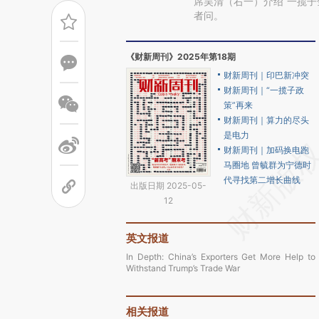
席吴清（右一）介绍“一揽子
者问。
《财新周刊》2025年第18期
财新周刊｜印巴新冲突
财新周刊｜“一揽子政
策”再来
财新周刊｜算力的尽头
是电力
财新周刊｜加码换电跑
马圈地 曾毓群为宁德时
代寻找第二增长曲线
出版日期 2025-05-
12
英文报道
In Depth: China’s Exporters Get More Help to
Withstand Trump’s Trade War
相关报道