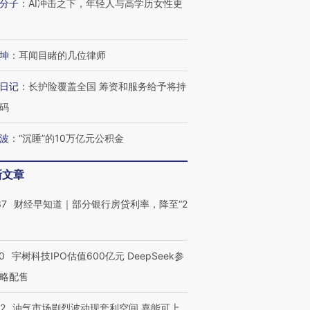
分子
：
AI冲击之下，年轻人与高学历女性更
坤
：
耳闻目睹的几位律师
日记
：
长护险覆盖全国 筹资和服务给予将持
码
波
：
“沉睡”的10万亿元公积金
新文章
37
财经早知道｜部分银行房贷利率，降至“2
0
宇树科技IPO估值600亿元 DeepSeek参
略配售
22
油气市场剧烈波动现套利空间 嘉能可上