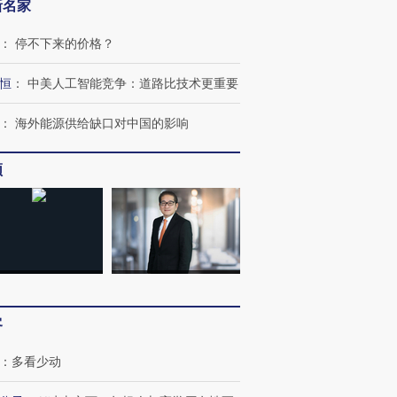
新名家
：
停不下来的价格？
恒
：
中美人工智能竞争：道路比技术更重要
：
海外能源供给缺口对中国的影响
频
客
：
多看少动