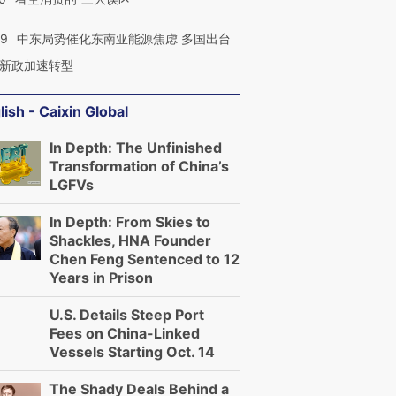
59
中东局势催化东南亚能源焦虑 多国出台
新政加速转型
lish - Caixin Global
In Depth: The Unfinished
Transformation of China’s
LGFVs
In Depth: From Skies to
Shackles, HNA Founder
Chen Feng Sentenced to 12
Years in Prison
U.S. Details Steep Port
Fees on China-Linked
Vessels Starting Oct. 14
The Shady Deals Behind a