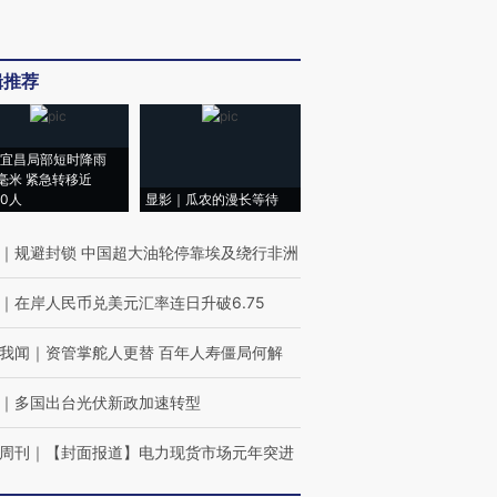
辑推荐
宜昌局部短时降雨
8毫米 紧急转移近
00人
显影｜瓜农的漫长等待
｜
规避封锁 中国超大油轮停靠埃及绕行非洲
｜
在岸人民币兑美元汇率连日升破6.75
我闻
｜
资管掌舵人更替 百年人寿僵局何解
｜
多国出台光伏新政加速转型
周刊
｜
【封面报道】电力现货市场元年突进