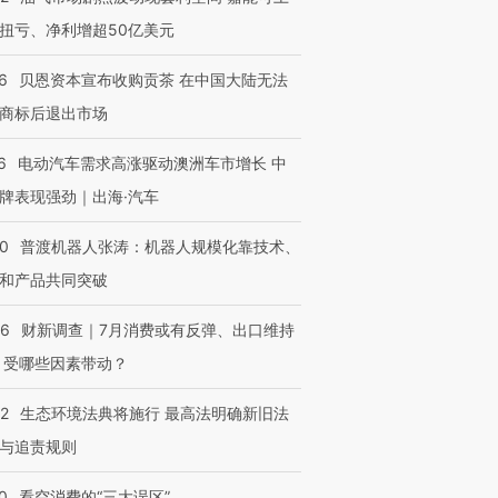
扭亏、净利增超50亿美元
6
贝恩资本宣布收购贡茶 在中国大陆无法
商标后退出市场
6
电动汽车需求高涨驱动澳洲车市增长 中
牌表现强劲｜出海·汽车
00
普渡机器人张涛：机器人规模化靠技术、
和产品共同突破
56
财新调查｜7月消费或有反弹、出口维持
 受哪些因素带动？
42
生态环境法典将施行 最高法明确新旧法
与追责规则
0
看空消费的“三大误区”