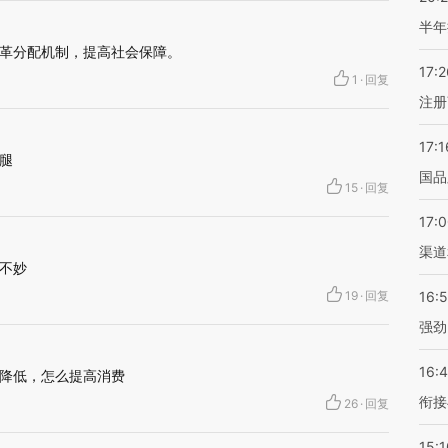
半年
革分配机制，提高社会保障。
17:2
1
·
回复
注册
17:1
腿
国品
15
·
回复
17:
渠道
不妙
19
·
回复
16:
强劲
16:
降低，怎么提高消费
衔接
26
·
回复
15:1