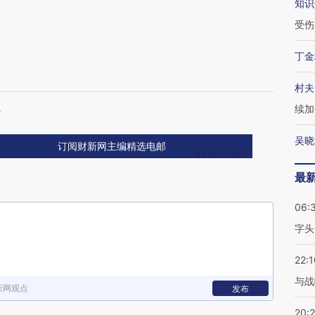
知识
受伤
丁金
村夫
损
续加
吴晓
订阅财新网主编精选电邮
最
06:
字头
22:1
与战
新网观点
发布
20: