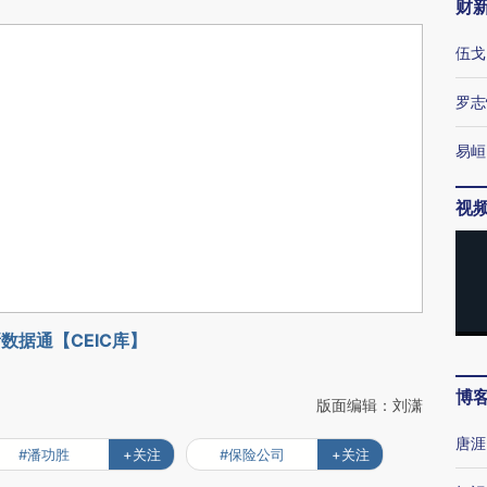
财
伍戈
罗志
易峘
视
数据通【CEIC库】
博
版面编辑：刘潇
唐涯
#潘功胜
+关注
#保险公司
+关注