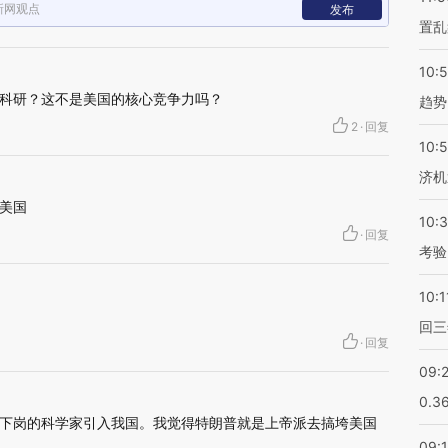
新网观点
发布
置乱
10:
科研？这不是美国的核心竞争力吗？
趋势
2
·
回复
10:
济机
美国
10:
·
回复
考验
10:1
回三
·
回复
09:
0.3
下岗的科学家引入我国。我觉得特朗普就是上帝派去搞垮美国
09: