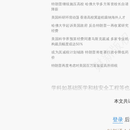
特朗普继续施压高校 哈佛大学多方筹资校长自请
降薪
美国科研环境动荡 香港高校冀趁机吸纳海外人才
哈佛大学起诉美国政府 反击特朗普一再收紧研究
经费
美国科学界预算经费同遭马斯克裁减 多家专业机
构裁员幅度或达50%
或为其减税计划铺路 特朗普将签署行政令降低药
价
特朗普再度考虑对美国百万富翁提高所得税
学科如基础医学和核安全工程等也
本文共计
登录
后