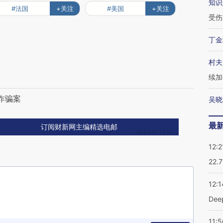
知识
#法国
+关注
#美国
+关注
受伤
丁金
村夫
续加
诈骗案
吴晓
最
订阅财新网主编精选电邮
12:2
22.
12:1
De
11:5