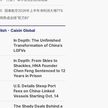
10
国泰航空2026年上半年净利润大增71%
局势成业绩“双刃剑”
lish - Caixin Global
In Depth: The Unfinished
Transformation of China’s
LGFVs
In Depth: From Skies to
Shackles, HNA Founder
Chen Feng Sentenced to 12
Years in Prison
U.S. Details Steep Port
Fees on China-Linked
Vessels Starting Oct. 14
The Shady Deals Behind a