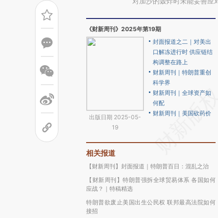
对加沙的轰炸时未能妥善应
《财新周刊》2025年第19期
封面报道之二｜对美出
口解冻进行时 供应链结
构调整在路上
财新周刊｜特朗普重创
科学界
财新周刊｜全球资产如
何配
财新周刊｜美国砍药价
出版日期 2025-05-
19
相关报道
【财新周刊】封面报道｜特朗普百日：混乱之治
【财新周刊】特朗普强拆全球贸易体系 各国如何
应战？｜特稿精选
特朗普欲废止美国出生公民权 联邦最高法院如何
接招