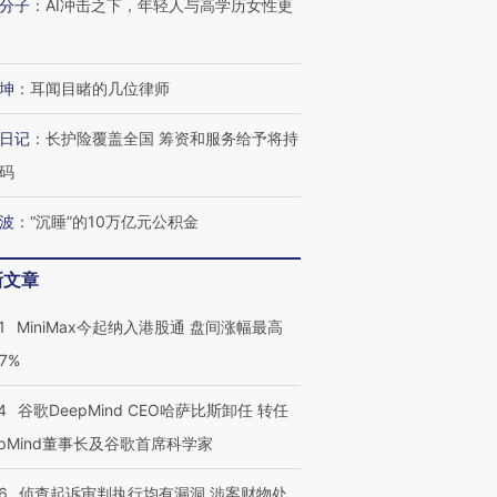
分子
：
AI冲击之下，年轻人与高学历女性更
坤
：
耳闻目睹的几位律师
日记
：
长护险覆盖全国 筹资和服务给予将持
码
波
：
“沉睡”的10万亿元公积金
新文章
1
MiniMax今起纳入港股通 盘间涨幅最高
77%
4
谷歌DeepMind CEO哈萨比斯卸任 转任
epMind董事长及谷歌首席科学家
6
侦查起诉审判执行均有漏洞 涉案财物处