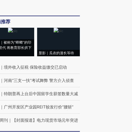
辑推荐
｜被称为“蟑螂”的印
世代 将教育部长拱下
显影｜瓜农的漫长等待
｜
境外收入征税 保险收益缴交已启动
｜
河南“三支一扶”考试舞弊 警方介入侦查
｜
特朗普再上台后中国留学生获签数量大减
｜
广州开发区产业园REIT较发行价“腰斩”
周刊
｜
【封面报道】电力现货市场元年突进