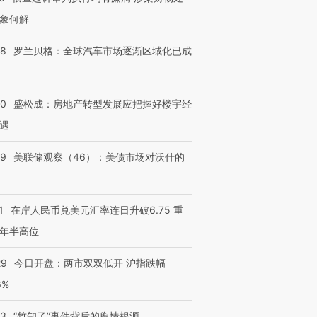
象何解
58
罗兰贝格：全球汽车市场逐渐区域化已成
50
盛松成：房地产转型发展应把握好楼宇经
遇
39
美联储观察（46）：美债市场对沃什的
1
在岸人民币兑美元汇率连日升破6.75 重
年半高位
29
今日开盘：两市双双低开 沪指跌幅
6%
13
“竹知了”事件背后的舆情根源