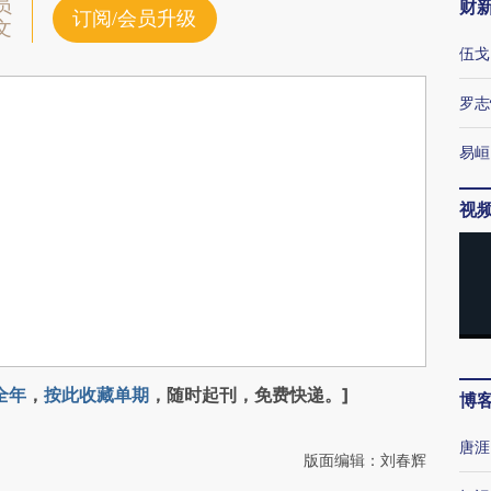
员
财
订阅/会员升级
文
伍戈
罗志
易峘
视
全年
，
按此收藏单期
，随时起刊，免费快递。]
博
唐涯
版面编辑：刘春辉