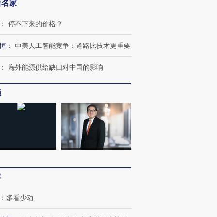
新名家
：
停不下来的价格？
恒
：
中美人工智能竞争：道路比技术更重要
：
海外能源供给缺口对中国的影响
频
客
：
多看少动