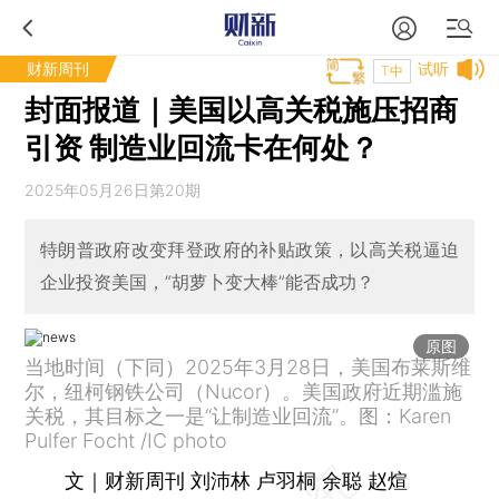
财新周刊
试听
T中
封面报道｜美国以高关税施压招商
引资 制造业回流卡在何处？
2025年05月26日第20期
特朗普政府改变拜登政府的补贴政策，以高关税逼迫
企业投资美国，“胡萝卜变大棒”能否成功？
原图
当地时间（下同）2025年3月28日，美国布莱斯维
尔，纽柯钢铁公司（Nucor）。美国政府近期滥施
关税，其目标之一是“让制造业回流”。图：Karen
Pulfer Focht /IC photo
文｜财新周刊 刘沛林 卢羽桐 余聪 赵煊