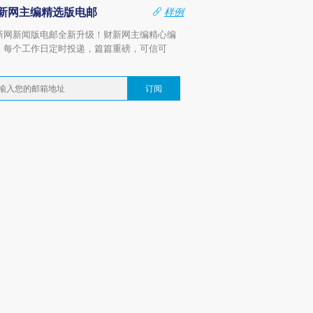
新网主编精选版电邮
样例
新网新闻版电邮全新升级！财新网主编精心编
，每个工作日定时投递，篇篇重磅，可信可
。
订阅