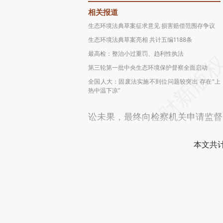
相关报道
生态环境法典草案征求意见 损害赔偿范围存争议
生态环境法典草案亮相 共计五编1188条
最高检：整治小过重罚、趋利性执法
第三轮第一批中央生态环境保护督察全面启动
全国人大：固废法实施不到位问题较突出 存在“上
热中温下凉”
讼未果，最终向检察机关申请监督
本文共计
登录
后
财新通会
可畅读全