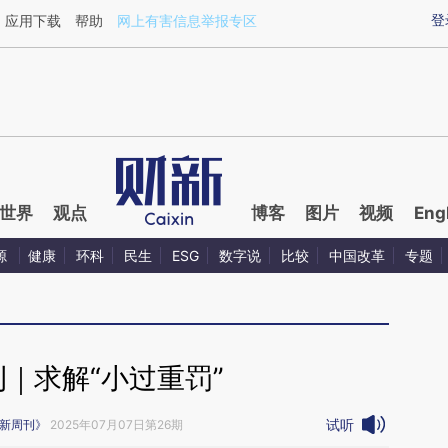
登
应用下载
帮助
网上有害信息举报专区
世界
观点
博客
图片
视频
Eng
源
健康
环科
民生
ESG
数字说
比较
中国改革
专题
｜求解“小过重罚”
试听
新周刊》
2025年07月07日第26期