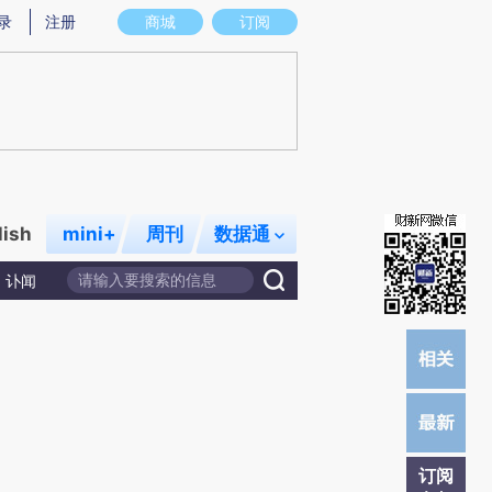
录
注册
商城
订阅
lish
mini+
周刊
数据通
讣闻
订阅