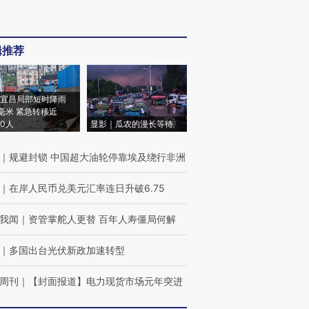
辑推荐
宜昌局部短时降雨
8毫米 紧急转移近
00人
显影｜瓜农的漫长等待
｜
规避封锁 中国超大油轮停靠埃及绕行非洲
｜
在岸人民币兑美元汇率连日升破6.75
我闻
｜
资管掌舵人更替 百年人寿僵局何解
｜
多国出台光伏新政加速转型
周刊
｜
【封面报道】电力现货市场元年突进