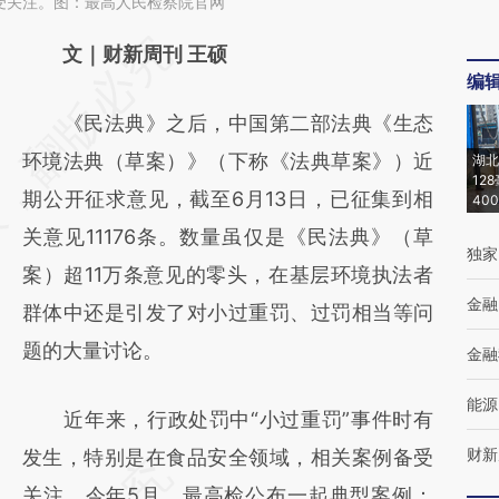
受关注。图：最高人民检察院官网
文｜财新周刊 王硕
编
《民法典》之后，中国第二部法典《生态
环境法典（草案）》（下称《法典草案》）近
湖北
12
期公开征求意见，截至6月13日，已征集到相
40
关意见11176条。数量虽仅是《民法典》（草
独家
案）超11万条意见的零头，在基层环境执法者
金融
群体中还是引发了对小过重罚、过罚相当等问
题的大量讨论。
金融
能源
近年来，行政处罚中“小过重罚”事件时有
财新
发生，特别是在食品安全领域，相关案例备受
关注。今年5月，最高检公布一起典型案例：