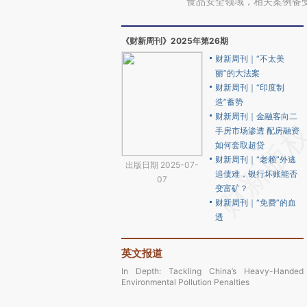
食品安全领域，相关案例备
《财新周刊》2025年第26期
财新周刊｜“不太美
丽”的大法案
财新周刊｜“印度制
造”蓄势
财新周刊｜金融客向二
手房市场渗透 配房融资
如何套取超贷
财新周刊｜“老赖”外逃
出版日期 2025-07-
追债难，银行坏账能否
07
变富矿？
财新周刊｜“免费”的血
透
英文报道
In Depth: Tackling China’s Heavy-Handed
Environmental Pollution Penalties