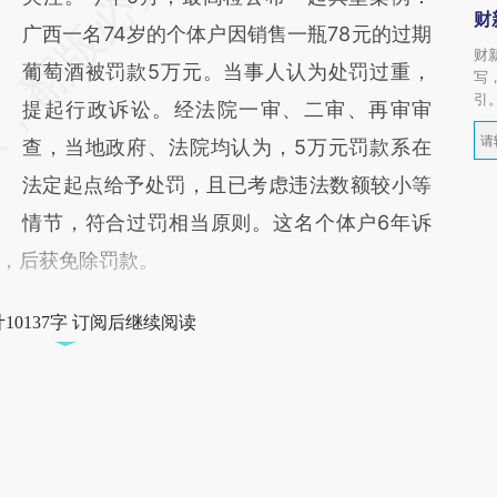
财
广西一名74岁的个体户因销售一瓶78元的过期
财
葡萄酒被罚款5万元。当事人认为处罚过重，
写
引
提起行政诉讼。经法院一审、二审、再审审
查，当地政府、法院均认为，5万元罚款系在
法定起点给予处罚，且已考虑违法数额较小等
情节，符合过罚相当原则。这名个体户6年诉
，后获免除罚款。
10137字 订阅后继续阅读
获取已订阅的阅读权限
员
订阅/会员升级
文